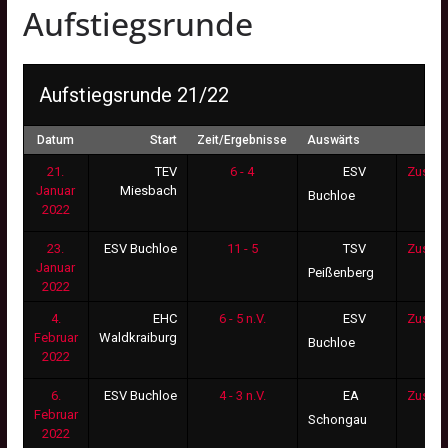
Aufstiegsrunde
Aufstiegsrunde 21/22
Datum
Start
Zeit/Ergebnisse
Auswärts
21.
TEV
6 - 4
Zusam
ESV
Januar
Miesbach
Buchloe
2022
23.
ESV Buchloe
11 - 5
Zusam
TSV
Januar
Peißenberg
2022
4.
EHC
6 - 5 n.V.
Zusam
ESV
Februar
Waldkraiburg
Buchloe
2022
6.
ESV Buchloe
4 - 3 n.V.
Zusam
EA
Februar
Schongau
2022