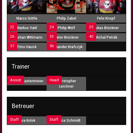
Marco Göttle
Philip Zabel
Felix Knopf
22
24
25
Markus Vaitl
Philip Wolf
Lukas Brückner
26
33
40
Christian Wittmann
Peter Brückner
Michal Petrák
57
96
Timo Hauck
Alexander Krafczyk
Trainer
Assist
Head
Tobias Kastenmeier
Christopher
Lerchner
Betreuer
Staff
Staff
Lara Kolok
Maurice Schmidt