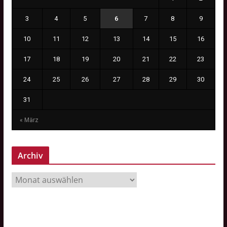
3
4
5
6
7
8
9
10
11
12
13
14
15
16
17
18
19
20
21
22
23
24
25
26
27
28
29
30
31
« März
Archiv
A
r
c
h