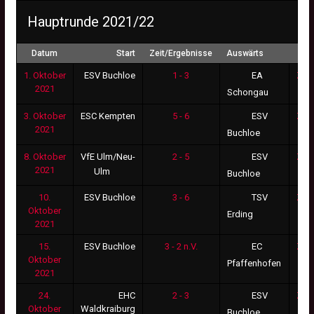
Hauptrunde 2021/22
Datum
Start
Zeit/Ergebnisse
Auswärts
1. Oktober
ESV Buchloe
1 - 3
Zus
EA
2021
Schongau
3. Oktober
ESC Kempten
5 - 6
Zus
ESV
2021
Buchloe
8. Oktober
VfE Ulm/Neu-
2 - 5
Zus
ESV
2021
Ulm
Buchloe
10.
ESV Buchloe
3 - 6
Zus
TSV
Oktober
Erding
2021
15.
ESV Buchloe
3 - 2 n.V.
Zus
EC
Oktober
Pfaffenhofen
2021
24.
EHC
2 - 3
Zus
ESV
Oktober
Waldkraiburg
Buchloe