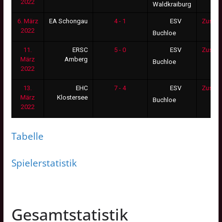
2022
Waldkraiburg
6. März
EA Schongau
4 - 1
Zusam
ESV
2022
Buchloe
11.
ERSC
5 - 0
Zusam
ESV
März
Amberg
Buchloe
2022
13.
EHC
7 - 4
Zusam
ESV
März
Klostersee
Buchloe
2022
Tabelle
Spielerstatistik
Gesamtstatistik