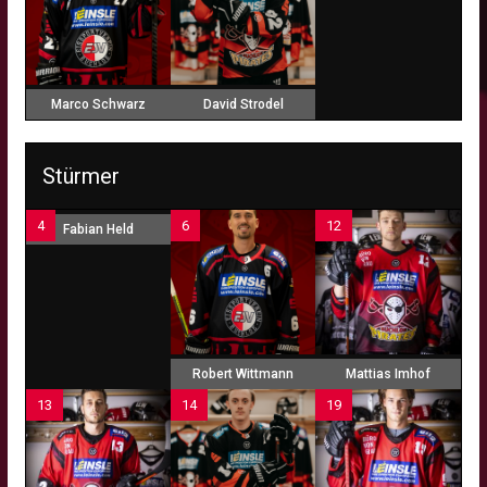
Marco Schwarz
David Strodel
Stürmer
4
6
12
Fabian Held
Robert Wittmann
Mattias Imhof
13
14
19