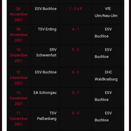
26.
ESV Buchloe
1 - 2 n.P.
Zus
VfE
November
Ulm/Neu-Ulm
2021
28.
TSV Erding
4 - 7
Zus
ESV
November
Buchloe
2021
10.
ERV
5 - 2
Zus
ESV
Dezember
Schweinfurt
Buchloe
2021
12.
ESV Buchloe
6 - 3
Zus
EHC
Dezember
Waldkraiburg
2021
15.
EA Schongau
5 - 7
Zus
ESV
Dezember
Buchloe
2021
17.
TSV
3 - 5
Zus
ESV
Dezember
Peißenberg
Buchloe
2021