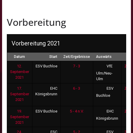
Vorbereitung
Vorbereitung 2021
Datum
Start
Zeit/Ergebnisse
Auswärts
12.
ESV Buchloe
7 - 3
Zus
VfE
September
Ulm/Neu-
2021
Ulm
17.
EHC
6 - 3
Zus
ESV
September
Königsbrunn
Buchloe
2021
19.
ESV Buchloe
5 - 4 n.V.
Zus
EHC
September
Königsbrunn
2021
24.
ESC
5 - 2
Zus
ESV