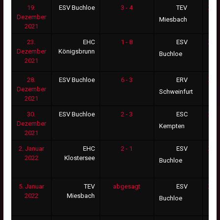
19.
ESV Buchloe
3 - 4
Zus
TEV
Dezember
Miesbach
2021
23.
EHC
1 - 8
Zus
ESV
Dezember
Königsbrunn
Buchloe
2021
28.
ESV Buchloe
6 - 3
Zus
ERV
Dezember
Schweinfurt
2021
30.
ESV Buchloe
2 - 3
Zus
ESC
Dezember
Kempten
2021
2. Januar
EHC
2 - 1
Zus
ESV
2022
Klostersee
Buchloe
5. Januar
TEV
abgesagt
Zus
ESV
2022
Miesbach
Buchloe