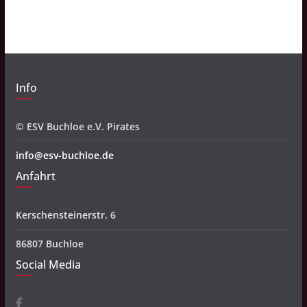
i
v
Info
© ESV Buchloe e.V. Pirates
info@esv-buchloe.de
Anfahrt
Kerschensteinerstr. 6
86807 Buchloe
Social Media