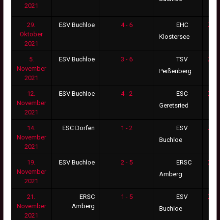
2021
29.
ESV Buchloe
4 - 6
Zus
EHC
Oktober
Klostersee
2021
5.
ESV Buchloe
3 - 6
Zus
TSV
November
Peißenberg
2021
12.
ESV Buchloe
4 - 2
Zus
ESC
November
Geretsried
2021
14.
ESC Dorfen
1 - 2
Zus
ESV
November
Buchloe
2021
19.
ESV Buchloe
2 - 5
Zus
ERSC
November
Amberg
2021
21.
ERSC
1 - 5
Zus
ESV
November
Amberg
Buchloe
2021