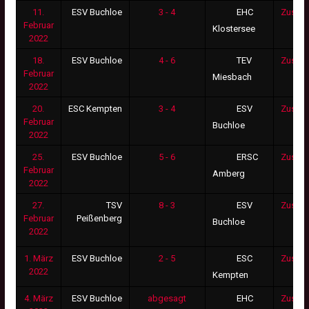
11.
ESV Buchloe
3 - 4
Zusam
EHC
Februar
Klostersee
2022
18.
ESV Buchloe
4 - 6
Zusam
TEV
Februar
Miesbach
2022
20.
ESC Kempten
3 - 4
Zusam
ESV
Februar
Buchloe
2022
25.
ESV Buchloe
5 - 6
Zusam
ERSC
Februar
Amberg
2022
27.
TSV
8 - 3
Zusam
ESV
Februar
Peißenberg
Buchloe
2022
1. März
ESV Buchloe
2 - 5
Zusam
ESC
2022
Kempten
4. März
ESV Buchloe
abgesagt
Zusam
EHC