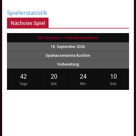
Spielerstatistik
Nächstes Spiel
ESV Buchloe — Peißenberg Miners
18. September 2026
Sparkassenarena Buchloe
Vorbereitung
42
20
24
09
Tage
Std.
Min.
Sek.