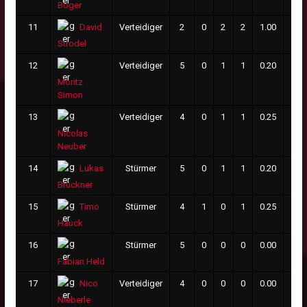
Boger
11
Verteidiger
2
0
2
2
1.00
2
David
Strodel
12
Verteidiger
5
0
1
1
0.20
13
Moritz
Simon
13
Verteidiger
4
0
1
1
0.25
0
Nicolas
Neuber
14
Stürmer
5
0
1
1
0.20
2
Lukas
Brückner
15
Stürmer
4
1
0
1
0.25
0
Timo
Hauck
16
Stürmer
5
0
0
0
0.00
2
Fabian Held
17
Verteidiger
4
0
0
0
0.00
0
Nico
Nieberle