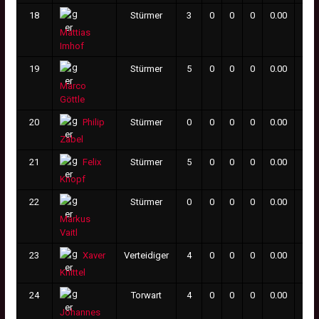
18
Stürmer
3
0
0
0
0.00
0
Mattias
Imhof
19
Stürmer
5
0
0
0
0.00
8
Marco
Göttle
20
Stürmer
0
0
0
0
0.00
0
Philip
Zabel
21
Stürmer
5
0
0
0
0.00
0
Felix
Knopf
22
Stürmer
0
0
0
0
0.00
0
Markus
Vaitl
23
Verteidiger
4
0
0
0
0.00
0
Xaver
Knittel
24
Torwart
4
0
0
0
0.00
0
Johannes