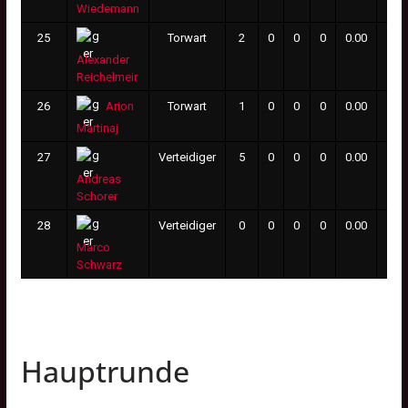
Wiedemann
25
Torwart
2
0
0
0
0.00
0
Alexander
Reichelmeir
26
Torwart
1
0
0
0
0.00
0
Arion
Martinaj
27
Verteidiger
5
0
0
0
0.00
6
Andreas
Schorer
28
Verteidiger
0
0
0
0
0.00
0
Marco
Schwarz
Hauptrunde