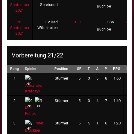
September
Geretsried
Buchloe
2021
26.
EV Bad
0 - 3
Zus
ESV
September
Wörishofen
Buchloe
2021
Vorbereitung 21/22
Rang
Spieler
Position
GP
T
A
P
PPG
PM
1
Stürmer
5
3
5
8
1.60
0
Alexander
Krafczyk
2
Stürmer
5
3
4
7
1.40
6
Michal
Petrák
3
Stürmer
5
5
1
6
1.20
1
Peter
Brückner