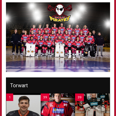
Torwart
1
39
39