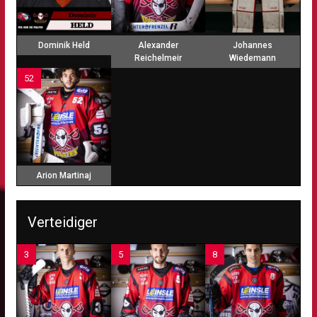
Dominik Held
Alexander
Johannes
Reichelmeir
Wiedemann
52
Arion Martinaj
Verteidiger
3
5
8