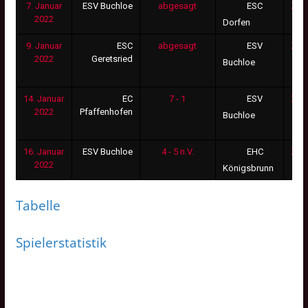
7. Januar
ESV Buchloe
abgesagt
Zus
ESC
2022
Dorfen
9. Januar
ESC
abgesagt
Zus
ESV
2022
Geretsried
Buchloe
14. Januar
EC
7 - 1
Zus
ESV
2022
Pfaffenhofen
Buchloe
16. Januar
ESV Buchloe
4 - 5 n.V.
Zus
EHC
2022
Königsbrunn
Tabelle
Spielerstatistik