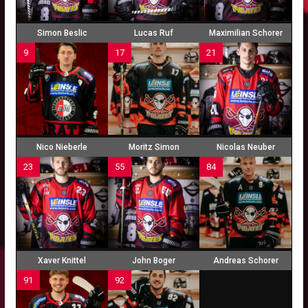
Simon Beslic
Lucas Ruf
Maximilian Schorer
9
17
21
Nico Nieberle
Moritz Simon
Nicolas Neuber
23
55
84
Xaver Knittel
John Boger
Andreas Schorer
91
92