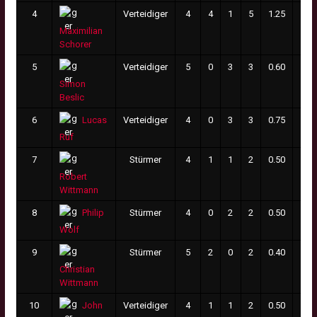
4
Verteidiger
4
4
1
5
1.25
4
Maximilian
Schorer
5
Verteidiger
5
0
3
3
0.60
0
Simon
Beslic
6
Verteidiger
4
0
3
3
0.75
2
Lucas
Ruf
7
Stürmer
4
1
1
2
0.50
2
Robert
Wittmann
8
Stürmer
4
0
2
2
0.50
0
Philip
Wolf
9
Stürmer
5
2
0
2
0.40
0
Christian
Wittmann
10
Verteidiger
4
1
1
2
0.50
0
John