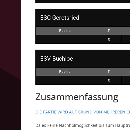
ESC Geretsried
Position
T
0
ESV Buchloe
Position
T
0
Zusammenfassung
DIE PARTIE WIRD AUF GRUND VON MEHREREN C
Da es keine Nachholmöglichkeit bis zum Hauptru