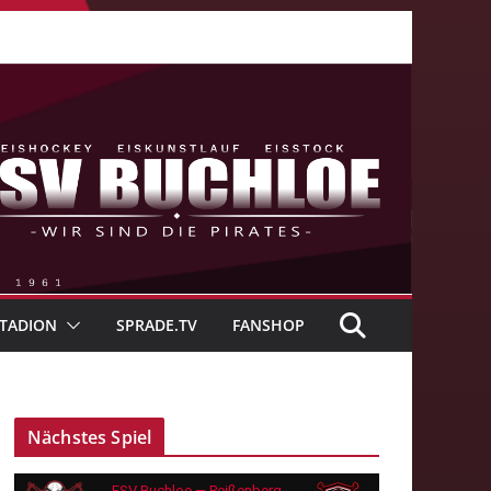
TADION
SPRADE.TV
FANSHOP
Nächstes Spiel
ESV Buchloe — Peißenberg