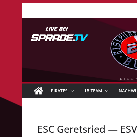
Zum
Inhalt
springen
PIRATES
1B TEAM
NACHW
ESC Geretsried — ES