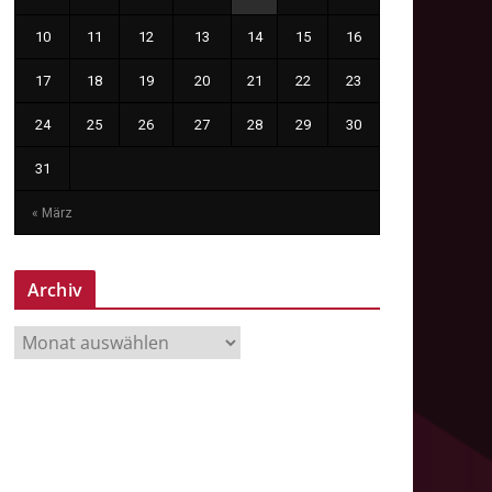
10
11
12
13
14
15
16
17
18
19
20
21
22
23
24
25
26
27
28
29
30
31
« März
Archiv
A
r
c
h
i
v