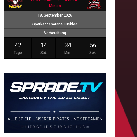
Miners
18. September 2026
Sparkassenarena Buchloe
Vorbereitung
42
14
34
55
Tage
Std.
Min.
Sek.