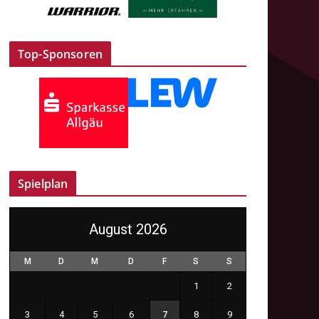
Top-Sponsoren
Spielplan
August 2026
M
D
M
D
F
S
S
1
2
3
4
5
6
7
8
9