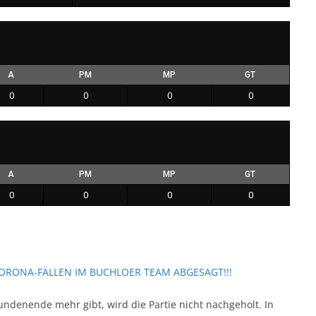
A
PM
MP
GT
0
0
0
0
A
PM
MP
GT
0
0
0
0
ORONA-FÄLLEN IM BUCHLOER TEAM ABGESAGT!!!
ndenende mehr gibt, wird die Partie nicht nachgeholt. In