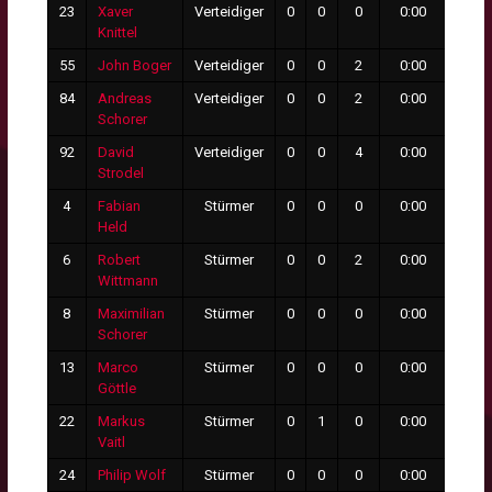
23
Xaver
Verteidiger
0
0
0
0:00
0
Knittel
55
John Boger
Verteidiger
0
0
2
0:00
0
84
Andreas
Verteidiger
0
0
2
0:00
0
Schorer
92
David
Verteidiger
0
0
4
0:00
0
Strodel
4
Fabian
Stürmer
0
0
0
0:00
0
Held
6
Robert
Stürmer
0
0
2
0:00
0
Wittmann
8
Maximilian
Stürmer
0
0
0
0:00
0
Schorer
13
Marco
Stürmer
0
0
0
0:00
0
Göttle
22
Markus
Stürmer
0
1
0
0:00
0
Vaitl
24
Philip Wolf
Stürmer
0
0
0
0:00
0