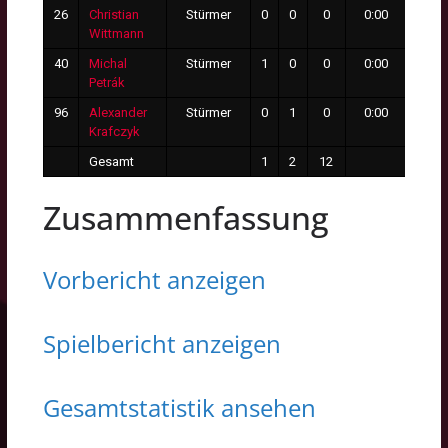
26
Christian
Stürmer
0
0
0
0:00
0
Wittmann
40
Michal
Stürmer
1
0
0
0:00
0
Petrák
96
Alexander
Stürmer
0
1
0
0:00
0
Krafczyk
Gesamt
1
2
12
7
Zusammenfassung
Vorbericht anzei
gen
Spielbericht anzeigen
Gesamtstatistik ansehen