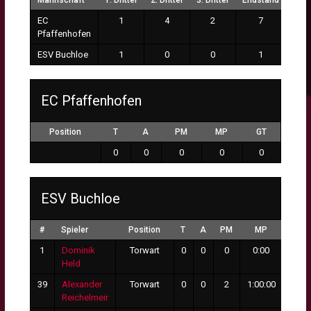
Mannschaft
1. Drittel
2. Drittel
3. Drittel
Endstand
EC
1
4
2
7
Pfaffenhofen
ESV Buchloe
1
0
0
1
EC Pfaffenhofen
Position
T
A
PM
MP
GT
0
0
0
0
0
ESV Buchloe
#
Spieler
Position
T
A
PM
MP
GT
1
Dominik
Torwart
0
0
0
0:00
0
Held
39
Alexander
Torwart
0
0
2
1:00:00
7
Reichelmeir