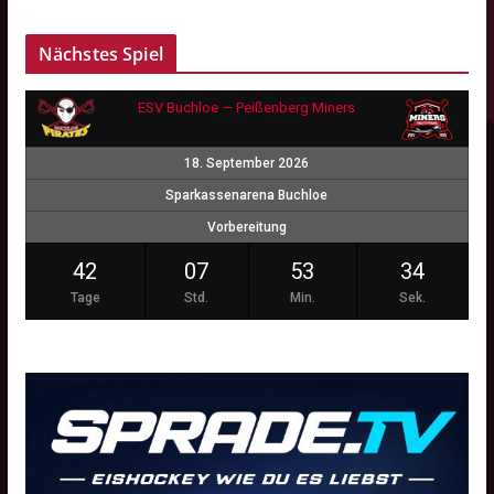
Nächstes Spiel
ESV Buchloe — Peißenberg Miners
18. September 2026
Sparkassenarena Buchloe
Vorbereitung
42
07
53
34
Tage
Std.
Min.
Sek.