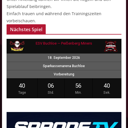
Spielablauf beibringen.
Einfach trauen und während den Trainingszeiten
vorbeischauen.
Nächstes Spiel
ESV Buchloe — Peißenberg Miners
18. September 2026
Sparkassenarena Buchloe
Vorbereitung
40
06
56
40
Tage
Std.
Min.
Sek.