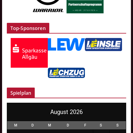
Top-Sponsoren
Spielplan
August 2026
M
D
M
D
F
S
S