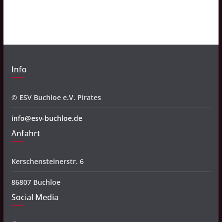
i
v
Info
© ESV Buchloe e.V. Pirates
info@esv-buchloe.de
Anfahrt
Kerschensteinerstr. 6
86807 Buchloe
Social Media