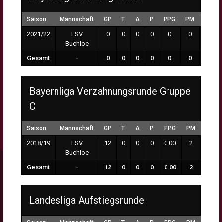
Saison
Mannschaft
GP
T
A
P
PPG
PM
MP
2021/22
ESV
0
0
0
0
0
0
0:00
Buchloe
Gesamt
-
0
0
0
0
0
0
0:00
Bayernliga Verzahnungsrunde Gruppe
C
Saison
Mannschaft
GP
T
A
P
PPG
PM
MP
2018/19
ESV
12
0
0
0
0.00
2
0:00
Buchloe
Gesamt
-
12
0
0
0
0.00
2
0:00
Landesliga Aufstiegsrunde