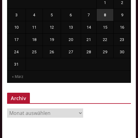
1
2
3
4
5
6
7
8
9
10
11
12
13
14
15
16
17
18
19
20
21
22
23
24
25
26
27
28
29
30
31
« März
Archiv
A
r
c
h