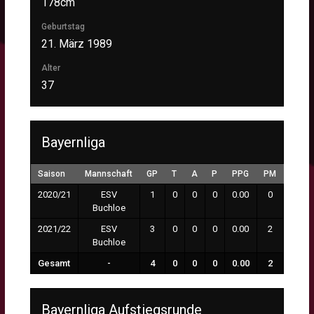
178cm
Geburtstag
21. März 1989
Alter
37
Bayernliga
Saison
Mannschaft
GP
T
A
P
PPG
PM
MP
2020/21
ESV
1
0
0
0
0.00
0
0:00
Buchloe
2021/22
ESV
3
0
0
0
0.00
2
0:00
Buchloe
Gesamt
-
4
0
0
0
0.00
2
0:00
Bayernliga Aufstiegsrunde