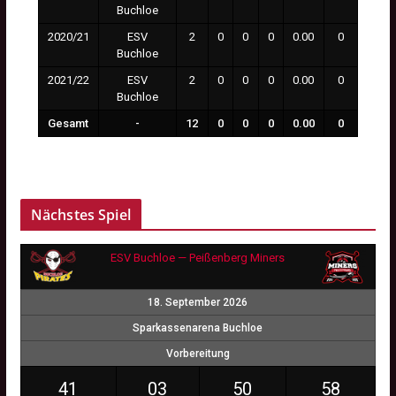
Buchloe
2020/21
ESV
2
0
0
0
0.00
0
0:00
Buchloe
2021/22
ESV
2
0
0
0
0.00
0
0:00
Buchloe
Gesamt
-
12
0
0
0
0.00
0
0:00
Nächstes Spiel
ESV Buchloe — Peißenberg Miners
18. September 2026
Sparkassenarena Buchloe
Vorbereitung
41
03
50
57