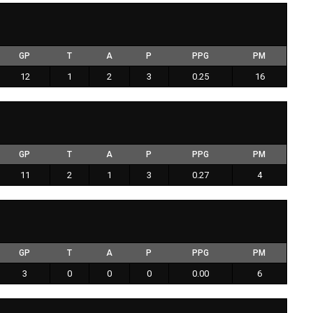
GP
T
A
P
PPG
PM
12
1
2
3
0.25
16
GP
T
A
P
PPG
PM
11
2
1
3
0.27
4
GP
T
A
P
PPG
PM
3
0
0
0
0.00
6