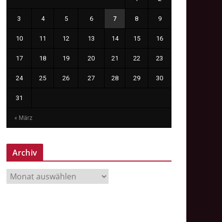
3
4
5
6
7
8
9
10
11
12
13
14
15
16
17
18
19
20
21
22
23
24
25
26
27
28
29
30
31
« März
Archiv
A
r
c
h