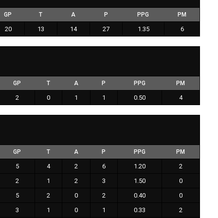
GP
T
A
P
PPG
PM
20
13
14
27
1.35
6
GP
T
A
P
PPG
PM
2
0
1
1
0.50
4
GP
T
A
P
PPG
PM
5
4
2
6
1.20
2
2
1
2
3
1.50
0
5
2
0
2
0.40
0
3
1
0
1
0.33
2