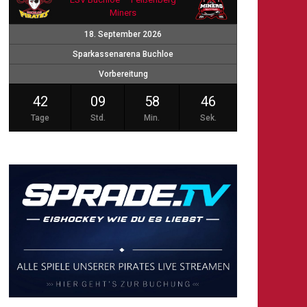
Miners
18. September 2026
Sparkassenarena Buchloe
Vorbereitung
42
09
58
45
Tage
Std.
Min.
Sek.