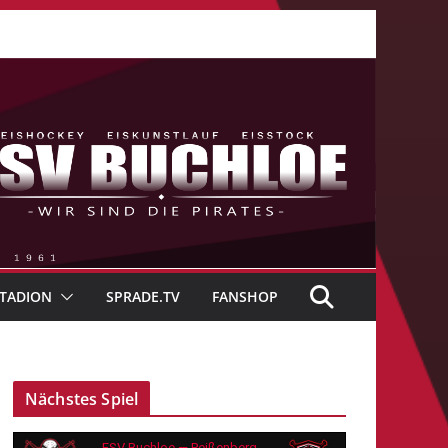
TADION
SPRADE.TV
FANSHOP
Nächstes Spiel
ESV Buchloe — Peißenberg