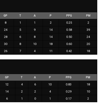
GP
T
A
P
PPG
PM
8
1
1
2
0.25
2
24
5
9
14
0.58
39
28
6
8
14
0.50
24
30
8
10
18
0.60
20
26
7
4
11
0.42
18
GP
T
A
P
PPG
PM
12
4
6
10
0.83
18
14
2
2
4
0.29
10
6
1
0
1
0.17
2