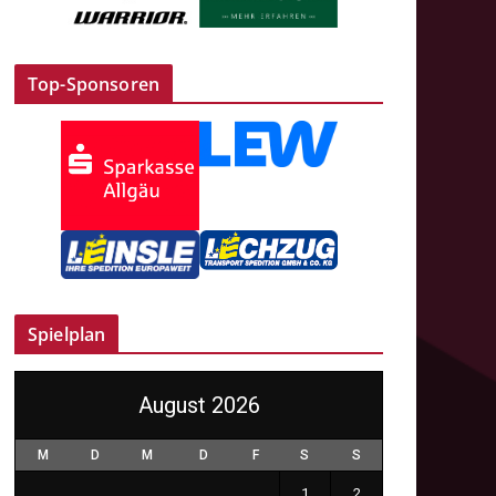
Top-Sponsoren
Spielplan
August 2026
M
D
M
D
F
S
S
1
2