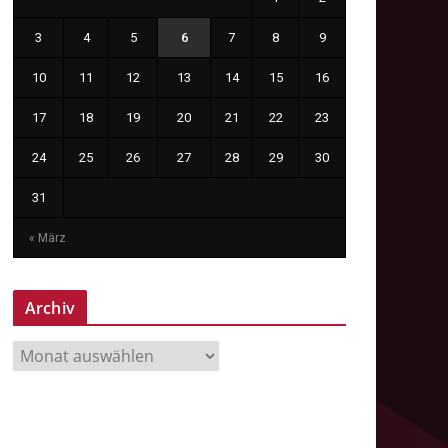
3
4
5
6
7
8
9
10
11
12
13
14
15
16
17
18
19
20
21
22
23
24
25
26
27
28
29
30
31
« März
Archiv
A
r
c
h