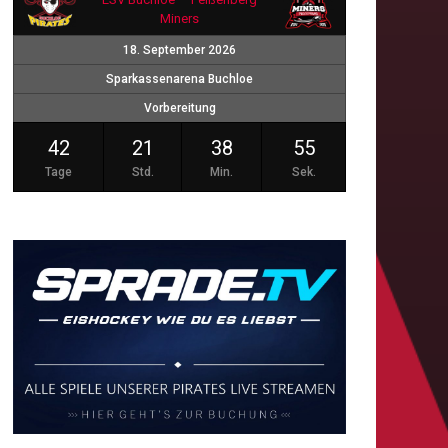
Miners
18. September 2026
Sparkassenarena Buchloe
Vorbereitung
42
21
38
55
Tage
Std.
Min.
Sek.