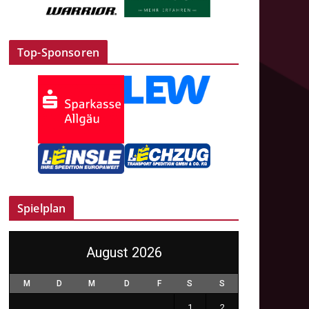
Top-Sponsoren
Spielplan
August 2026
M
D
M
D
F
S
S
1
2