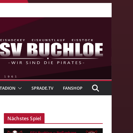
TADION
SPRADE.TV
FANSHOP
Nächstes Spiel
ESV Buchloe — Peißenberg