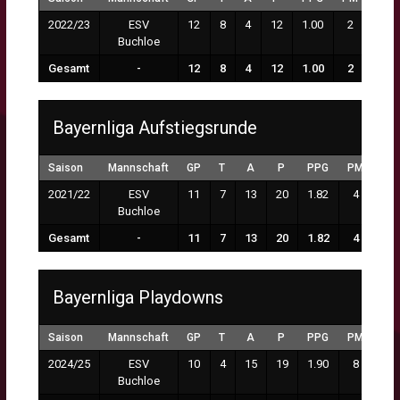
2022/23
ESV
12
8
4
12
1.00
2
Buchloe
Gesamt
-
12
8
4
12
1.00
2
Bayernliga Aufstiegsrunde
Saison
Mannschaft
GP
T
A
P
PPG
PM
2021/22
ESV
11
7
13
20
1.82
4
Buchloe
Gesamt
-
11
7
13
20
1.82
4
Bayernliga Playdowns
Saison
Mannschaft
GP
T
A
P
PPG
PM
2024/25
ESV
10
4
15
19
1.90
8
Buchloe