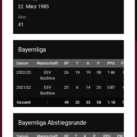
22. März 1985
Alter
41
Bayernliga
Saison
Mannschaft
GP
T
A
P
PPG
PM
2022/23
ESV
26
19
19
38
1.46
6
Buchloe
2021/22
ESV
23
6
14
20
0.87
6
Buchloe
Gesamt
-
49
25
33
58
1.18
12
Bayernliga Abstiegsrunde
Saison
Mannschaft
GP
T
A
P
PPG
PM