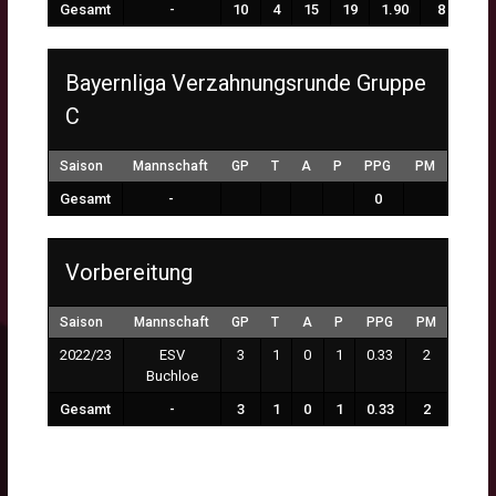
Gesamt
-
10
4
15
19
1.90
8
Bayernliga Verzahnungsrunde Gruppe
C
Saison
Mannschaft
GP
T
A
P
PPG
PM
Gesamt
-
0
Vorbereitung
Saison
Mannschaft
GP
T
A
P
PPG
PM
2022/23
ESV
3
1
0
1
0.33
2
Buchloe
Gesamt
-
3
1
0
1
0.33
2