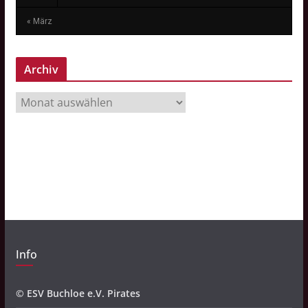
« März
Archiv
A
r
c
h
i
v
Info
© ESV Buchloe e.V. Pirates