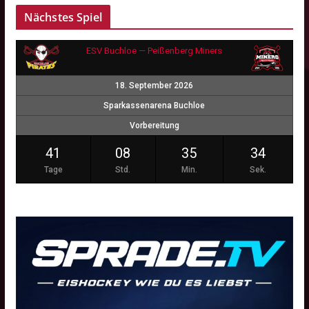
Nächstes Spiel
ESV Buchloe — Peißenberg Miners
18. September 2026
Sparkassenarena Buchloe
Vorbereitung
41
08
35
33
Tage
Std.
Min.
Sek.