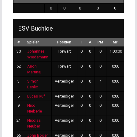
0
0
0
0
0
ESV Buchloe
#
Spieler
Position
T
A
PM
MP
GT
30
Johannes
Torwart
0
0
0
1:00:00
3
Wiedemann
52
Arion
Torwart
0
0
0
0:00
0
Martinaj
3
Simon
Verteidiger
0
0
4
0:00
0
Beslic
5
Lucas Ruf
Verteidiger
0
0
0
0:00
0
9
Nico
Verteidiger
0
0
0
0:00
0
Nieberle
21
Nicolas
Verteidiger
0
0
0
0:00
0
Neuber
55
John Boger
Verteidiger
0
0
0
0:00
0