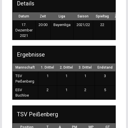
Details
Datum
Zeit
Liga
Saison
Spieltag
Zuscha
17.
20:00
Bayernliga
2021/22
22
250
Dezember
2021
Ergebnisse
Mannschaft
1. Drittel
2. Drittel
3. Drittel
Endstand
TSV
1
1
1
3
Peißenberg
ESV
2
1
2
5
Buchloe
TSV Peißenberg
Position
T
A
PM
MP
GT