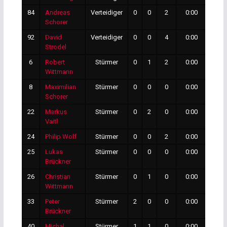
84
Andreas
Verteidiger
0
0
2
0:00
0
Schorer
92
David
Verteidiger
0
0
4
0:00
0
Strodel
6
Robert
Stürmer
0
1
2
0:00
0
Wittmann
8
Maximilian
Stürmer
0
0
0
0:00
0
Schorer
22
Markus
Stürmer
0
2
0
0:00
0
Vaitl
24
Philip Wolf
Stürmer
0
0
2
0:00
0
25
Lukas
Stürmer
0
0
0
0:00
0
Brückner
26
Christian
Stürmer
0
1
0
0:00
0
Wittmann
33
Peter
Stürmer
2
0
0
0:00
0
Brückner
40
Michal
Stürmer
1
1
0
0:00
0