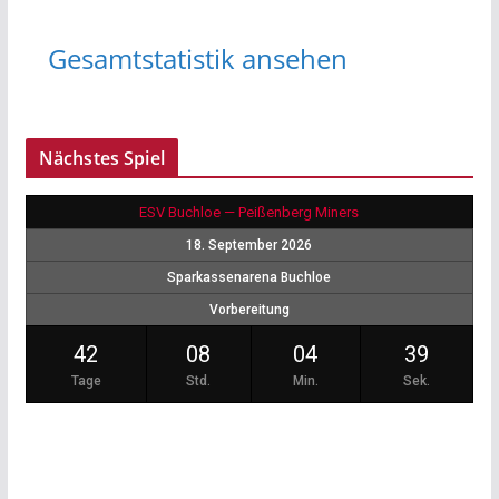
Gesamtstatistik ansehen
Nächstes Spiel
ESV Buchloe — Peißenberg Miners
18. September 2026
Sparkassenarena Buchloe
Vorbereitung
42
08
04
39
Tage
Std.
Min.
Sek.