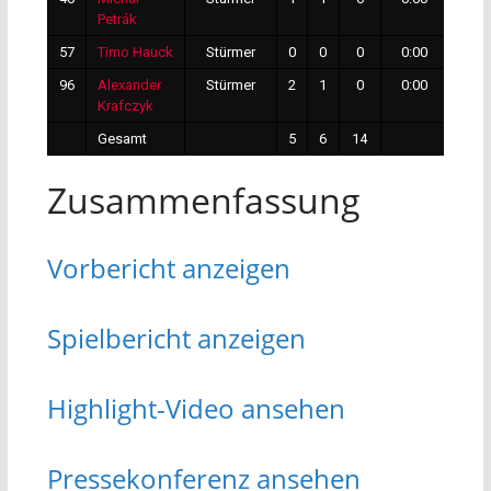
Petrák
57
Timo Hauck
Stürmer
0
0
0
0:00
0
96
Alexander
Stürmer
2
1
0
0:00
0
Krafczyk
Gesamt
5
6
14
3
Zusammenfassung
Vorbericht anzei
gen
Spielbericht anzeigen
Highlight-Video ansehen
Pressekonferenz ansehen