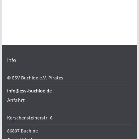
c
h
i
v
Info
© ESV Buchloe e.V. Pirates
info@esv-buchloe.de
Anfahrt
Kerschensteinerstr. 6
86807 Buchloe