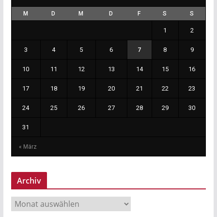
M
D
M
D
F
S
S
1
2
3
4
5
6
7
8
9
10
11
12
13
14
15
16
17
18
19
20
21
22
23
24
25
26
27
28
29
30
31
« März
Archiv
A
r