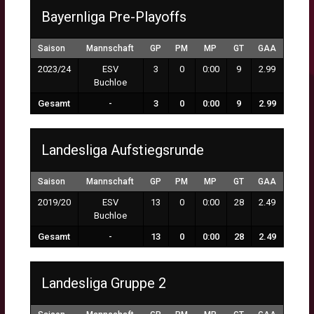
Bayernliga Pre-Playoffs
Saison
Mannschaft
GP
PM
MP
GT
GAA
2023/24
ESV
3
0
0:00
9
2.99
Buchloe
Gesamt
-
3
0
0:00
9
2.99
Landesliga Aufstiegsrunde
Saison
Mannschaft
GP
PM
MP
GT
GAA
2019/20
ESV
13
0
0:00
28
2.49
Buchloe
Gesamt
-
13
0
0:00
28
2.49
Landesliga Gruppe 2