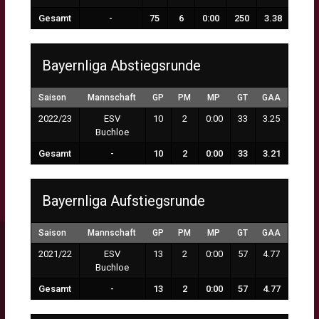
Gesamt
-
75
6
0:00
250
3.38
Bayernliga Abstiegsrunde
Saison
Mannschaft
GP
PM
MP
GT
GAA
2022/23
ESV
10
2
0:00
33
3.25
Buchloe
Gesamt
-
10
2
0:00
33
3.21
Bayernliga Aufstiegsrunde
Saison
Mannschaft
GP
PM
MP
GT
GAA
2021/22
ESV
13
2
0:00
57
4.77
Buchloe
Gesamt
-
13
2
0:00
57
4.77