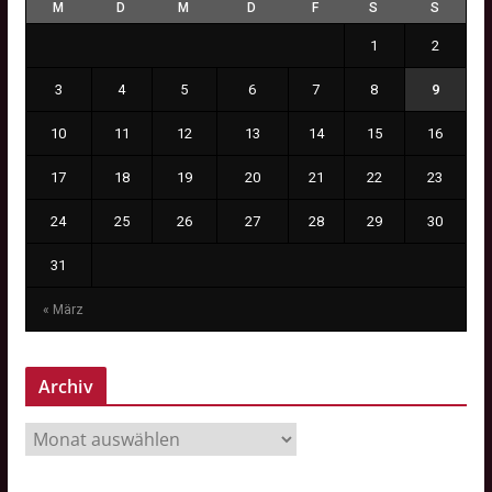
M
D
M
D
F
S
S
1
2
3
4
5
6
7
8
9
10
11
12
13
14
15
16
17
18
19
20
21
22
23
24
25
26
27
28
29
30
31
« März
Archiv
A
r
c