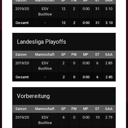
Saison
Mannschaft
GP
PM
MP
GT
GAA
2019/20
ESV
12
2
0:00
31
3.10
Buchloe
Gesamt
-
12
2
0:00
31
3.10
Landesliga Playoffs
Saison
Mannschaft
GP
PM
MP
GT
GAA
2019/20
ESV
2
0
0:00
6
2.85
Buchloe
Gesamt
-
2
0
0:00
6
2.85
Vorbereitung
Saison
Mannschaft
GP
PM
MP
GT
GAA
2019/20
ESV
6
0
0:00
10
2.79
Buchloe