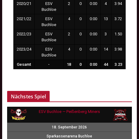
2020/21
ESV
2
0
0:00
4
3.94
Buchloe
2021/22
ESV
4
0
0:00
13
3.72
Buchloe
2022/23
ESV
2
0
0:00
3
1.50
Buchloe
2023/24
ESV
4
0
0:00
14
3.98
Buchloe
Gesamt
-
18
0
0:00
44
3.23
Nächstes Spiel
ESV Buchloe — Peißenberg Miners
18. September 2026
Sparkassenarena Buchloe