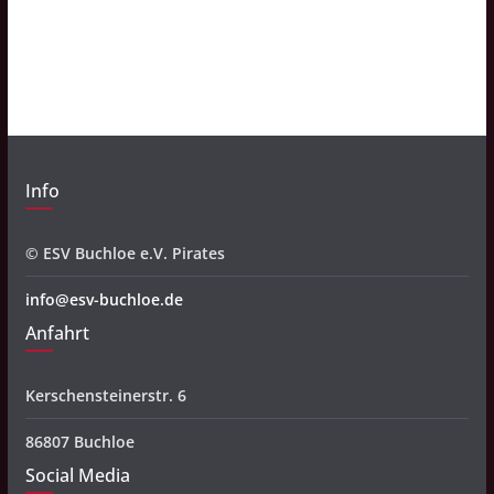
h
i
v
Info
© ESV Buchloe e.V. Pirates
info@esv-buchloe.de
Anfahrt
Kerschensteinerstr. 6
86807 Buchloe
Social Media