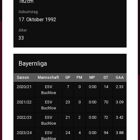
182cm
Geburtstag
17. Oktober 1992
Alter
33
Bayernliga
Saison
Mannschaft
GP
PM
MP
GT
GAA
2020/21
ESV
7
0
0:00
14
2.33
Buchloe
2021/22
ESV
23
0
0:00
70
3.09
Buchloe
2022/23
ESV
21
2
0:00
72
3.42
Buchloe
2023/24
ESV
24
4
0:00
94
3.88
Buchloe