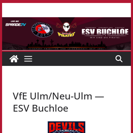
Zum
Inhalt
springen
VfE Ulm/Neu-Ulm —
ESV Buchloe