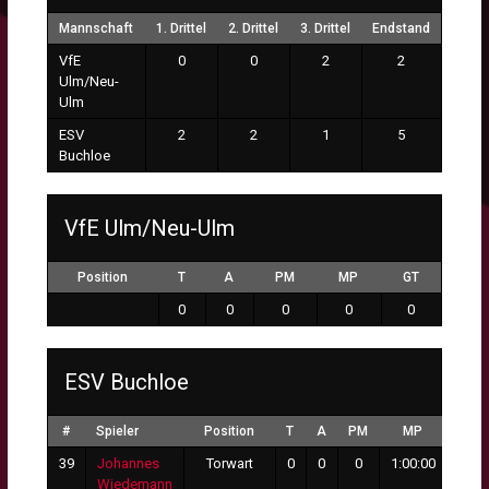
Mannschaft
1. Drittel
2. Drittel
3. Drittel
Endstand
VfE
0
0
2
2
Ulm/Neu-
Ulm
ESV
2
2
1
5
Buchloe
VfE Ulm/Neu-Ulm
Position
T
A
PM
MP
GT
0
0
0
0
0
ESV Buchloe
#
Spieler
Position
T
A
PM
MP
GT
39
Johannes
Torwart
0
0
0
1:00:00
2
Wiedemann