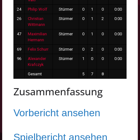
24
Philip Wolf
Stürmer
0
1
0
0:00
0
26
Christian
Stürmer
0
1
2
0:00
0
Wittmann
47
Maximilian
Stürmer
0
1
0
0:00
0
Hermann
69
Felix Schurr
Stürmer
0
2
0
0:00
0
96
Alexander
Stürmer
1
0
0
0:00
0
Krafczyk
Gesamt
5
7
8
2
Zusammenfassung
Vorbericht ansehen
Spielbericht ansehen