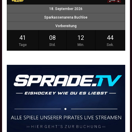
18. September 2026
Sparkassenarena Buchloe
Vorbereitung
41
08
12
43
Tage
Std.
Min.
Sek.