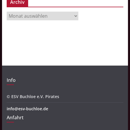
Archiv
A
r
c
h
i
v
Info
© ESV Buchloe e.V. Pirates
info@esv-buchloe.de
Anfahrt