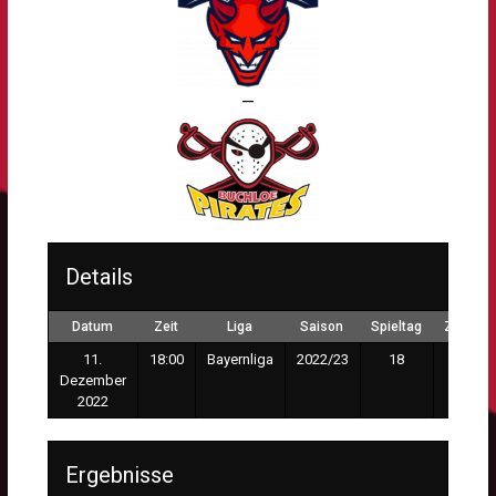
—
Details
Datum
Zeit
Liga
Saison
Spieltag
Zuscha
11.
18:00
Bayernliga
2022/23
18
347
Dezember
2022
Ergebnisse