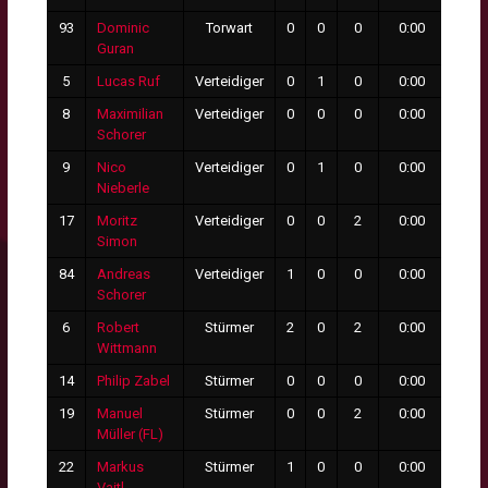
93
Dominic
Torwart
0
0
0
0:00
0
Guran
5
Lucas Ruf
Verteidiger
0
1
0
0:00
0
8
Maximilian
Verteidiger
0
0
0
0:00
0
Schorer
9
Nico
Verteidiger
0
1
0
0:00
0
Nieberle
17
Moritz
Verteidiger
0
0
2
0:00
0
Simon
84
Andreas
Verteidiger
1
0
0
0:00
0
Schorer
6
Robert
Stürmer
2
0
2
0:00
0
Wittmann
14
Philip Zabel
Stürmer
0
0
0
0:00
0
19
Manuel
Stürmer
0
0
2
0:00
0
Müller (FL)
22
Markus
Stürmer
1
0
0
0:00
0
Vaitl