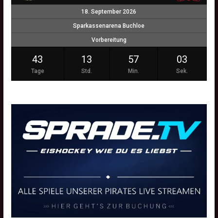
18. September 2026
Sparkassenarena Buchloe
Vorbereitung
43
13
57
02
Tage
Std.
Min.
Sek.