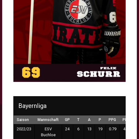
Bayernliga
Saison
Mannschaft
GP
T
A
P
PPG
PM
2022/23
ESV
24
6
13
19
0.79
49
Buchloe