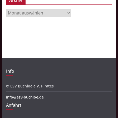
Archiv
A
r
c
h
i
v
Info
© ESV Buchloe e.V. Pirates
info@esv-buchloe.de
Anfahrt