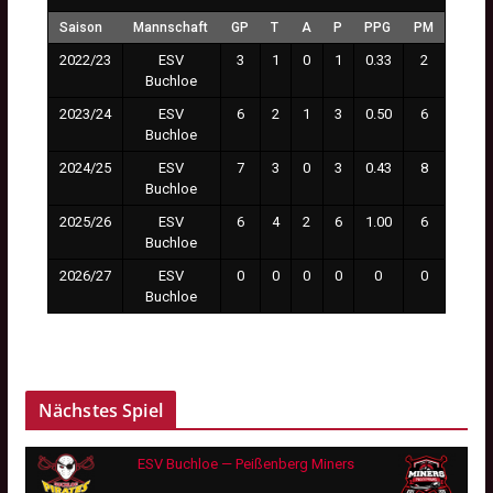
Saison
Mannschaft
GP
T
A
P
PPG
PM
2022/23
ESV
3
1
0
1
0.33
2
Buchloe
2023/24
ESV
6
2
1
3
0.50
6
Buchloe
2024/25
ESV
7
3
0
3
0.43
8
Buchloe
2025/26
ESV
6
4
2
6
1.00
6
Buchloe
2026/27
ESV
0
0
0
0
0
0
Buchloe
Nächstes Spiel
ESV Buchloe — Peißenberg Miners