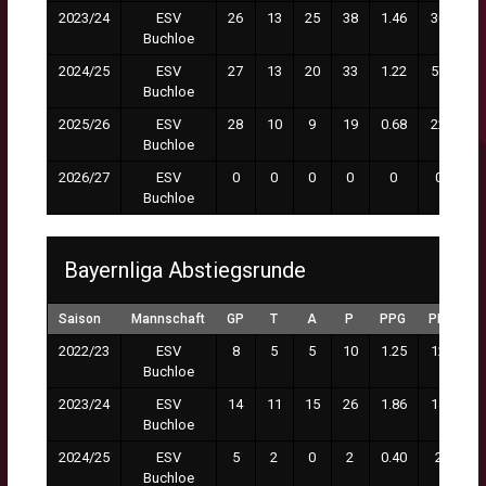
2023/24
ESV
26
13
25
38
1.46
30
Buchloe
2024/25
ESV
27
13
20
33
1.22
57
Buchloe
2025/26
ESV
28
10
9
19
0.68
22
Buchloe
2026/27
ESV
0
0
0
0
0
0
Buchloe
Bayernliga Abstiegsrunde
Saison
Mannschaft
GP
T
A
P
PPG
PM
2022/23
ESV
8
5
5
10
1.25
12
Buchloe
2023/24
ESV
14
11
15
26
1.86
14
Buchloe
2024/25
ESV
5
2
0
2
0.40
2
Buchloe