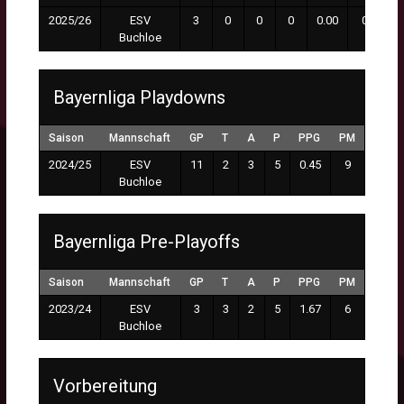
2025/26
ESV
3
0
0
0
0.00
0
Buchloe
Bayernliga Playdowns
Saison
Mannschaft
GP
T
A
P
PPG
PM
2024/25
ESV
11
2
3
5
0.45
9
Buchloe
Bayernliga Pre-Playoffs
Saison
Mannschaft
GP
T
A
P
PPG
PM
2023/24
ESV
3
3
2
5
1.67
6
Buchloe
Vorbereitung