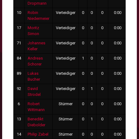
Dropmann
10
Robin
Verteidiger
0
0
0
0:00
0
Niedermeier
17
Moritz
Verteidiger
0
0
0
0:00
0
Simon
71
Johannes
Verteidiger
0
0
0
0:00
0
Keller
84
Andreas
Verteidiger
1
0
0
0:00
0
Schorer
89
Lukas
Verteidiger
0
0
0
0:00
0
Bucher
92
David
Verteidiger
0
1
0
0:00
0
Strodel
6
Robert
Stürmer
0
0
0
0:00
0
Wittmann
13
Benedikt
Stürmer
0
1
0
0:00
0
Diebolder
14
Philip Zabel
Stürmer
0
0
0
0:00
0