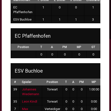
Mannschaft
1. Drittel
2. Drittel
3. Drittel
Endstand
EC
1
0
0
1
Pfaffenhofen
ESV Buchloe
1
1
1
3
EC Pfaffenhofen
Position
T
A
PM
MP
GT
0
0
0
0
0
ESV Buchloe
#
Spieler
Position
T
A
PM
MP
GT
39
Johannes
Torwart
0
0
0
1:00:00
1
Wiedemann
35
Leon Kindl
Torwart
0
0
0
0:00
0
7
Max
Verteidiger
0
0
0
0:00
0