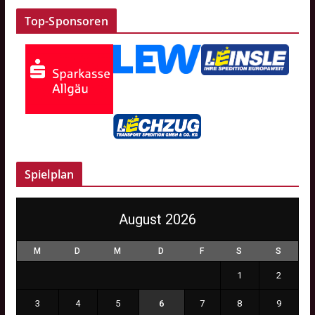
Top-Sponsoren
Spielplan
August 2026
M
D
M
D
F
S
S
1
2
3
4
5
6
7
8
9