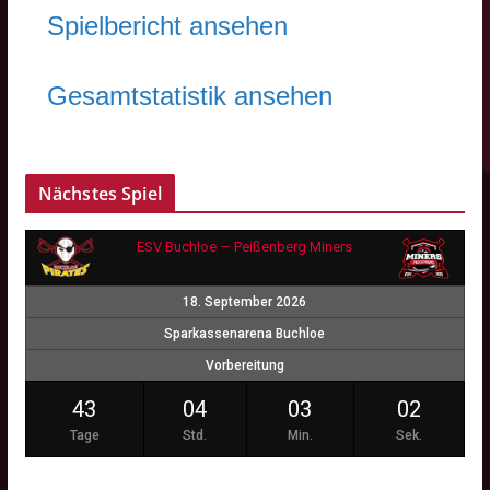
Spielbericht ansehen
Gesamtstatistik ansehen
Nächstes Spiel
ESV Buchloe — Peißenberg Miners
18. September 2026
Sparkassenarena Buchloe
Vorbereitung
43
04
03
01
Tage
Std.
Min.
Sek.