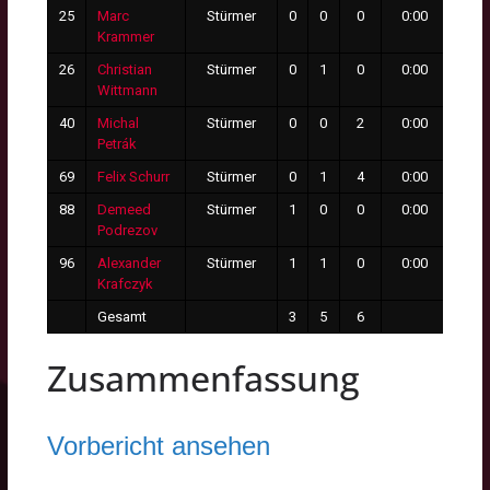
25
Marc
Stürmer
0
0
0
0:00
0
Krammer
26
Christian
Stürmer
0
1
0
0:00
0
Wittmann
40
Michal
Stürmer
0
0
2
0:00
0
Petrák
69
Felix Schurr
Stürmer
0
1
4
0:00
0
88
Demeed
Stürmer
1
0
0
0:00
0
Podrezov
96
Alexander
Stürmer
1
1
0
0:00
0
Krafczyk
Gesamt
3
5
6
1
Zusammenfassung
Vorbericht ansehen