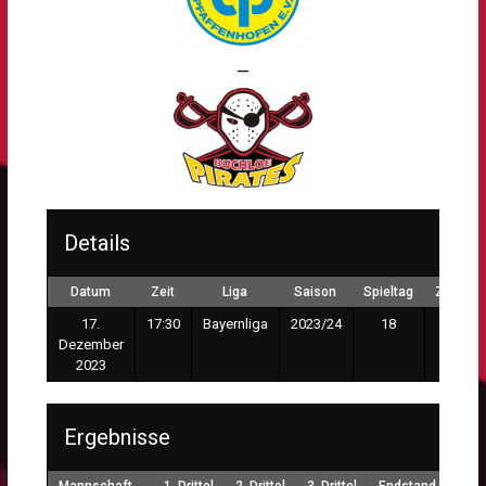
—
Details
Datum
Zeit
Liga
Saison
Spieltag
Zuscha
17.
17:30
Bayernliga
2023/24
18
150
Dezember
2023
Ergebnisse