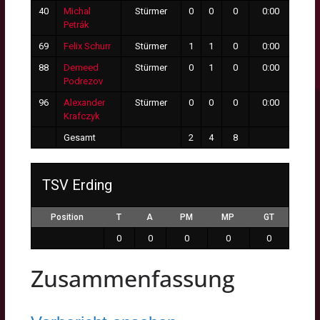
40
Michal
Stürmer
0
0
0
0:00
0
Petrák
69
Felix Schurr
Stürmer
1
1
0
0:00
0
88
Demeed
Stürmer
0
1
0
0:00
0
Podrezov
96
Alexander
Stürmer
0
0
0
0:00
0
Krafczyk
Gesamt
2
4
8
7
TSV Erding
Position
T
A
PM
MP
GT
0
0
0
0
0
Zusammenfassung