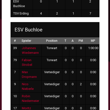
ESV
0
1
1
2
Buchloe
TSV Erding
4
2
1
7
ESV Buchloe
#
Spieler
Position
T
A
PM
MP
GT
39
Johannes
Torwart
0
0
0
1:00:00
7
Wiedemann
79
Fabian
Torwart
0
0
0
0:00
0
Strobel
7
Max
Verteidiger
0
0
0
0:00
0
Dropmann
9
Nico
Verteidiger
0
0
2
0:00
0
Nieberle
10
Robin
Verteidiger
0
0
0
0:00
0
Niedermeier
17
Moritz
Verteidiger
0
0
0
0:00
0