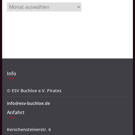
A
r
c
h
i
v
Info
© ESV Buchloe e.V. Pirates
info@esv-buchloe.de
Anfahrt
Kerschensteinerstr. 6