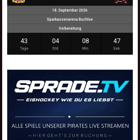
18. September 2026
Sparkassenarena Buchloe
Vorbereitung
43
04
08
46
Tage
Std.
Min.
Sek.