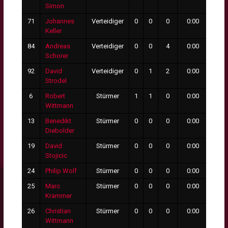
Simon
71
Johannes
Verteidiger
0
0
0
0:00
0
Keller
84
Andreas
Verteidiger
0
0
4
0:00
0
Schorer
92
David
Verteidiger
0
1
2
0:00
0
Strodel
6
Robert
Stürmer
1
1
0
0:00
0
Wittmann
13
Benedikt
Stürmer
0
0
0
0:00
0
Diebolder
19
David
Stürmer
0
0
0
0:00
0
Stojicic
24
Philip Wolf
Stürmer
0
0
0
0:00
0
25
Marc
Stürmer
0
0
0
0:00
0
Krammer
26
Christian
Stürmer
0
0
0
0:00
0
Wittmann