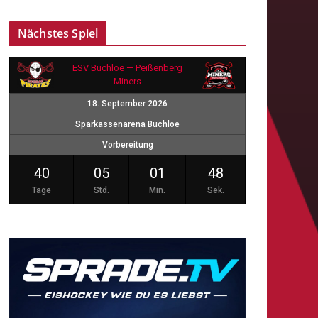
Nächstes Spiel
ESV Buchloe — Peißenberg
Miners
18. September 2026
Sparkassenarena Buchloe
Vorbereitung
40
05
01
47
Tage
Std.
Min.
Sek.