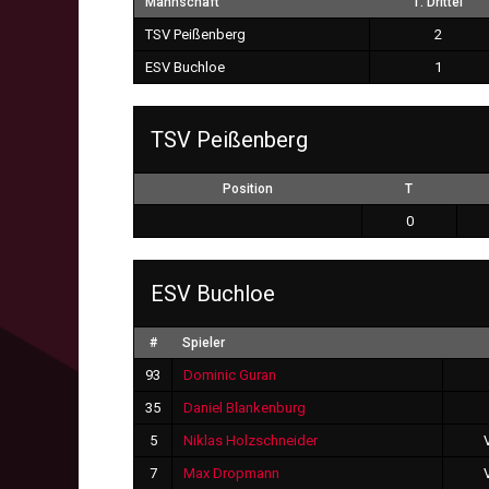
Mannschaft
1. Drittel
TSV Peißenberg
2
ESV Buchloe
1
TSV Peißenberg
Position
T
0
ESV Buchloe
#
Spieler
93
Dominic Guran
35
Daniel Blankenburg
5
Niklas Holzschneider
7
Max Dropmann