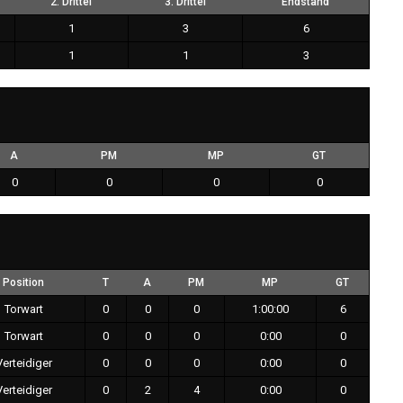
2. Drittel
3. Drittel
Endstand
1
3
6
1
1
3
A
PM
MP
GT
0
0
0
0
Position
T
A
PM
MP
GT
Torwart
0
0
0
1:00:00
6
Torwart
0
0
0
0:00
0
Verteidiger
0
0
0
0:00
0
Verteidiger
0
2
4
0:00
0