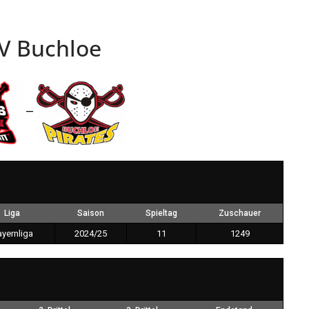
V Buchloe
—
Liga
Saison
Spieltag
Zuschauer
yernliga
2024/25
11
1249