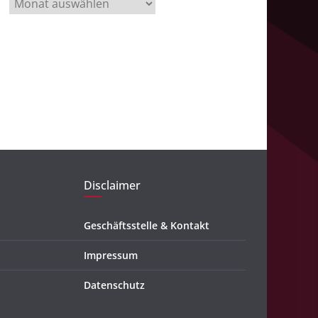
A
r
c
h
i
v
Disclaimer
Geschäftsstelle & Kontakt
Impressum
Datenschutz