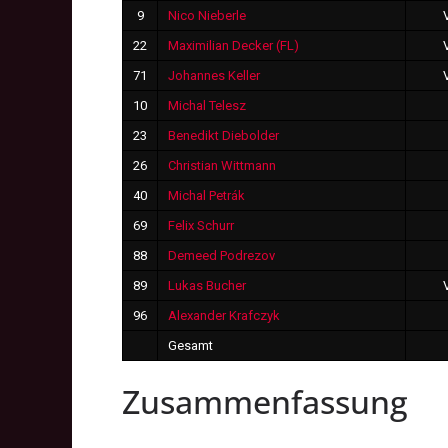
9
Nico Nieberle
22
Maximilian Decker (FL)
71
Johannes Keller
10
Michal Telesz
23
Benedikt Diebolder
26
Christian Wittmann
40
Michal Petrák
69
Felix Schurr
88
Demeed Podrezov
89
Lukas Bucher
96
Alexander Krafczyk
Gesamt
Zusammenfassung