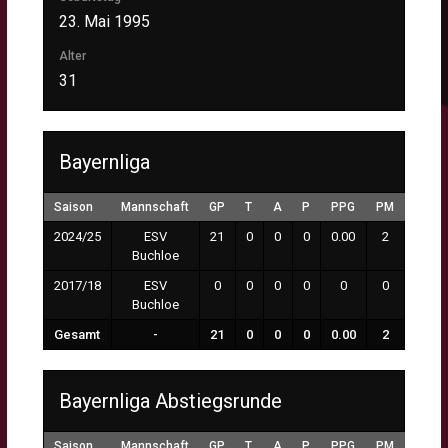
23. Mai 1995
Alter
31
Bayernliga
Saison
Mannschaft
GP
T
A
P
PPG
PM
MP
2024/25
ESV
21
0
0
0
0.00
2
0:00
Buchloe
2017/18
ESV
0
0
0
0
0
0
0:00
Buchloe
Gesamt
-
21
0
0
0
0.00
2
0:00
Bayernliga Abstiegsrunde
Saison
Mannschaft
GP
T
A
P
PPG
PM
MP