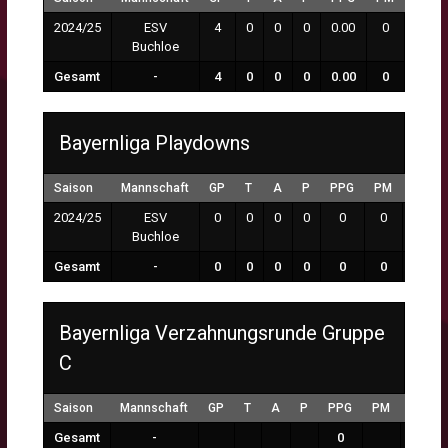
2024/25
ESV
4
0
0
0
0.00
0
0:00
Buchloe
Gesamt
-
4
0
0
0
0.00
0
0:00
Bayernliga Playdowns
Saison
Mannschaft
GP
T
A
P
PPG
PM
MP
2024/25
ESV
0
0
0
0
0
0
0:00
Buchloe
Gesamt
-
0
0
0
0
0
0
0:00
Bayernliga Verzahnungsrunde Gruppe
C
Saison
Mannschaft
GP
T
A
P
PPG
PM
MP
Gesamt
-
0
0:00