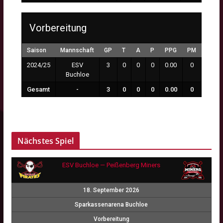
Vorbereitung
Saison
Mannschaft
GP
T
A
P
PPG
PM
MP
2024/25
ESV
3
0
0
0
0.00
0
0:00
Buchloe
Gesamt
-
3
0
0
0
0.00
0
0:00
Nächstes Spiel
ESV Buchloe — Peißenberg Miners
18. September 2026
Sparkassenarena Buchloe
Vorbereitung