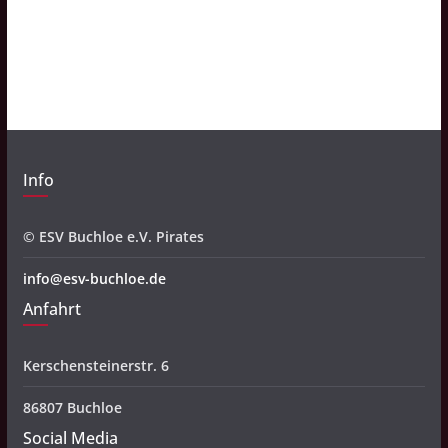
c
h
i
v
Info
© ESV Buchloe e.V. Pirates
info@esv-buchloe.de
Anfahrt
Kerschensteinerstr. 6
86807 Buchloe
Social Media