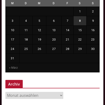
M
D
M
D
F
S
S
1
2
3
4
5
6
7
8
9
10
11
12
13
14
15
16
17
18
19
20
21
22
23
24
25
26
27
28
29
30
31
« März
Archiv
A
r