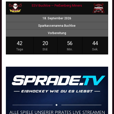
ESV Buchloe — Peißenberg Miners
18. September 2026
Sparkassenarena Buchloe
Vorbereitung
42
20
56
44
Tage
Std.
Min.
Sek.