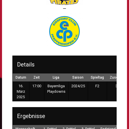
—
Details
Datum
Zeit
Liga
Saison
Spieltag
Zuschauer
16.
17:00
Bayernliga
2024/25
F2
315
März
Playdowns
2025
Ergebnisse