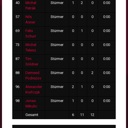
40
Michal
Stürmer
1
2
0
0:00
0
Petrák
57
Nils
Stürmer
0
0
0
0:00
0
Asner
69
Felix
Stürmer
0
1
0
0:00
0
Schurr
73
Michal
Stürmer
0
0
0
0:00
0
Telesz
87
Tim
Stürmer
0
0
0
0:00
0
Söldner
88
Demeed
Stürmer
0
0
2
0:00
0
Podrezov
96
Alexander
Stürmer
2
1
0
0:00
0
Krafczyk
98
Jonas
Stürmer
1
0
0
0:00
0
Mikulic
Gesamt
6
11
12
2