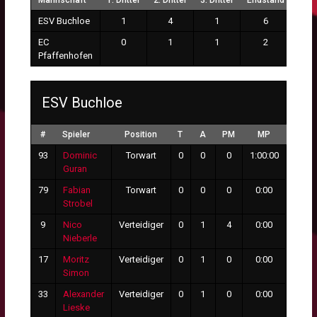
Mannschaft
1. Drittel
2. Drittel
3. Drittel
Endstand
ESV Buchloe
1
4
1
6
EC
0
1
1
2
Pfaffenhofen
ESV Buchloe
#
Spieler
Position
T
A
PM
MP
GT
93
Dominic
Torwart
0
0
0
1:00:00
2
Guran
79
Fabian
Torwart
0
0
0
0:00
0
Strobel
9
Nico
Verteidiger
0
1
4
0:00
0
Nieberle
17
Moritz
Verteidiger
0
1
0
0:00
0
Simon
33
Alexander
Verteidiger
0
1
0
0:00
0
Lieske