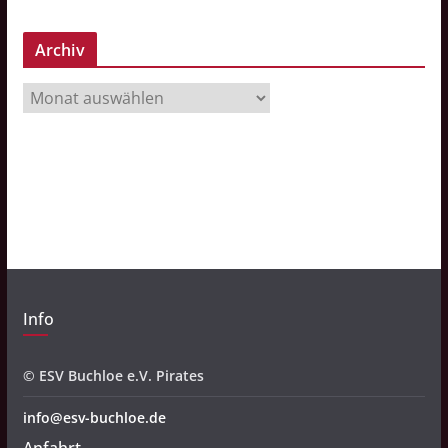
Archiv
A
r
c
h
i
v
Info
© ESV Buchloe e.V. Pirates
info@esv-buchloe.de