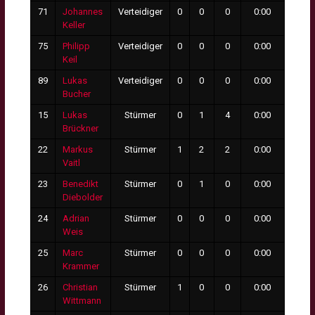
71
Johannes
Verteidiger
0
0
0
0:00
0
Keller
75
Philipp
Verteidiger
0
0
0
0:00
0
Keil
89
Lukas
Verteidiger
0
0
0
0:00
0
Bucher
15
Lukas
Stürmer
0
1
4
0:00
0
Brückner
22
Markus
Stürmer
1
2
2
0:00
0
Vaitl
23
Benedikt
Stürmer
0
1
0
0:00
0
Diebolder
24
Adrian
Stürmer
0
0
0
0:00
0
Weis
25
Marc
Stürmer
0
0
0
0:00
0
Krammer
26
Christian
Stürmer
1
0
0
0:00
0
Wittmann