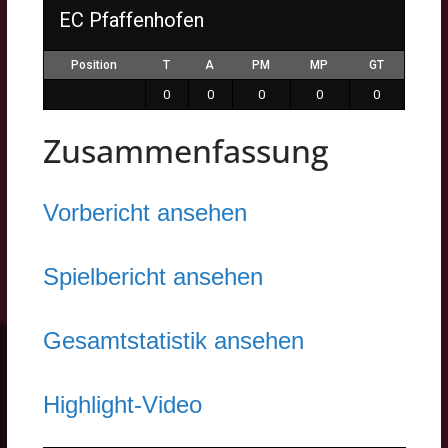
EC Pfaffenhofen
Position
T
A
PM
MP
GT
0
0
0
0
0
Zusammenfassung
Vorbericht ansehen
Spielbericht ansehen
Gesamtstatistik ansehen
Highlight-Video