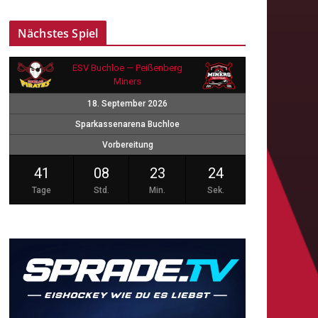
Nächstes Spiel
ESV Buchloe — Peißenberg
Miners
18. September 2026
Sparkassenarena Buchloe
Vorbereitung
41
08
23
23
Tage
Std.
Min.
Sek.