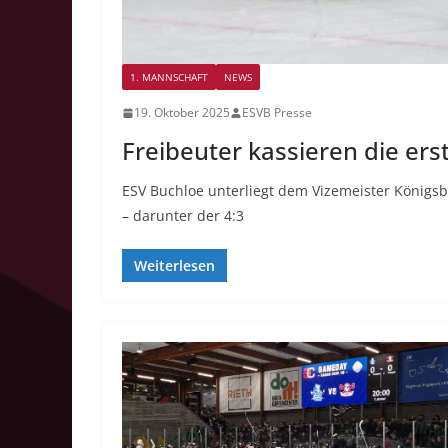
1. MANNSCHAFT
NEWS
19. Oktober 2025
ESVB Presse
Freibeuter kassieren die ers
ESV Buchloe unterliegt dem Vizemeister Königsb
– darunter der 4:3
Weiterlesen