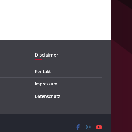
c
h
i
v
Disclaimer
Kontakt
Impressum
Datenschutz