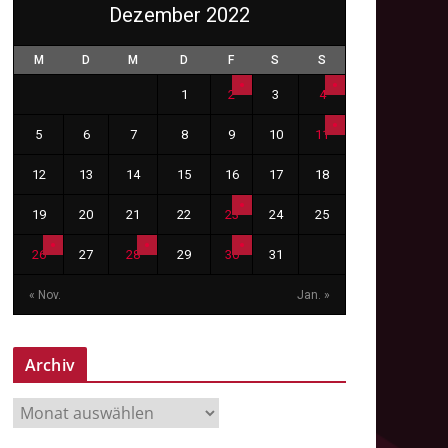
Dezember 2022
M
D
M
D
F
S
S
1
2
3
4
5
6
7
8
9
10
11
12
13
14
15
16
17
18
19
20
21
22
23
24
25
26
27
28
29
30
31
« Nov.
Jan. »
Archiv
A
r