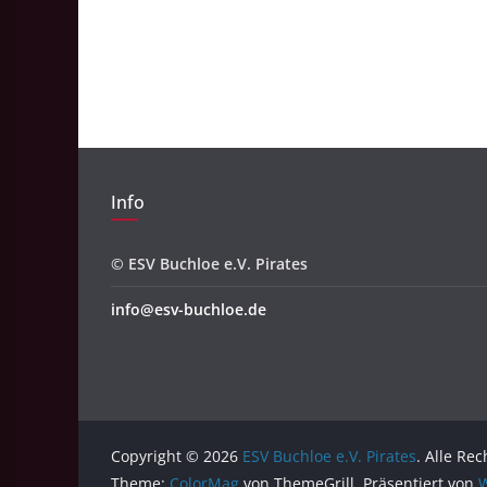
Info
© ESV Buchloe e.V. Pirates
info@esv-buchloe.de
Copyright © 2026
ESV Buchloe e.V. Pirates
. Alle Re
Theme:
ColorMag
von ThemeGrill. Präsentiert von
W