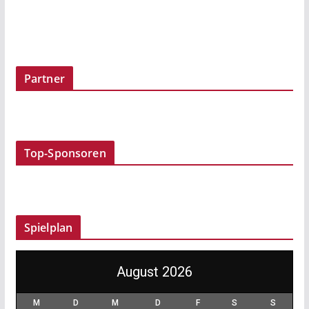
Partner
Top-Sponsoren
Spielplan
August 2026
M
D
M
D
F
S
S