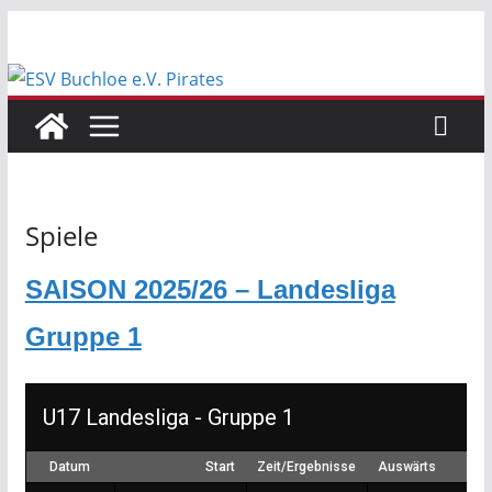
Zum
Inhalt
springen
Spiele
SAISON 2025/26 – Landesliga
Gruppe 1
U17 Landesliga - Gruppe 1
Datum
Start
Zeit/Ergebnisse
Auswärts