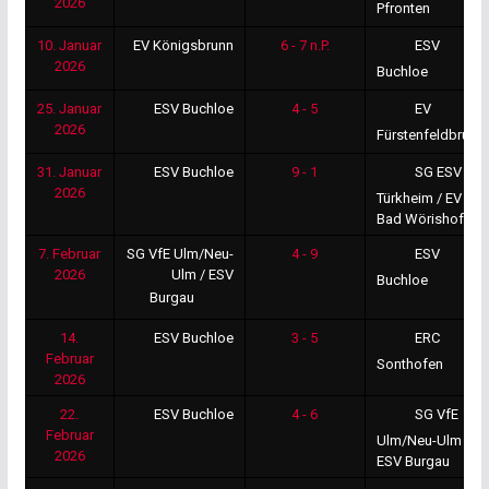
2026
Pfronten
10. Januar
EV Königsbrunn
6 - 7 n.P.
ESV
2026
Buchloe
25. Januar
ESV Buchloe
4 - 5
EV
2026
Fürstenfeldbruck
31. Januar
ESV Buchloe
9 - 1
SG ESV
2026
Türkheim / EV
Bad Wörishofen
7. Februar
SG VfE Ulm/Neu-
4 - 9
ESV
2026
Ulm / ESV
Buchloe
Burgau
14.
ESV Buchloe
3 - 5
ERC
Februar
Sonthofen
2026
22.
ESV Buchloe
4 - 6
SG VfE
Februar
Ulm/Neu-Ulm /
2026
ESV Burgau