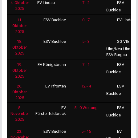
4. Oktober
7 - 2
EV Lindau
ESV
2025
Buchloe
11.
ESV Buchloe
0 - 7
EV Lindau
Oktober
2025
18.
ESV Buchloe
5 - 3
SG VfE
Oktober
Ulm/Neu-Ulm /
2025
ESV Burgau
19.
EV Königsbrunn
7 - 1
ESV
Oktober
Buchloe
2025
26.
EV Pfronten
12 - 4
ESV
Oktober
Buchloe
2025
8.
EV
5 - 0 Wertung
ESV
November
Fürstenfeldbruck
Buchloe
2025
23.
ESV Buchloe
5 - 15
EV
November