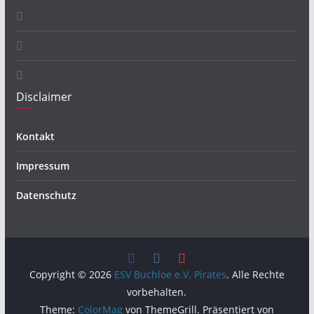
Disclaimer
Kontakt
Impressum
Datenschutz
Copyright © 2026
ESV Buchloe e.V. Pirates
. Alle Rechte
vorbehalten.
Theme:
ColorMag
von ThemeGrill. Präsentiert von