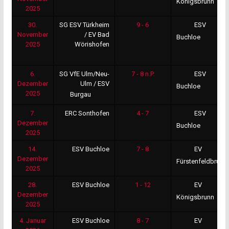
Königsbrunn
2025
30.
SG ESV Türkheim
9 - 6
ESV
November
/ EV Bad
Buchloe
2025
Wörishofen
6.
SG VfE Ulm/Neu-
7 - 8 n.P.
ESV
Dezember
Ulm / ESV
Buchloe
2025
Burgau
7.
ERC Sonthofen
4 - 7
ESV
Dezember
Buchloe
2025
14.
ESV Buchloe
7 - 8
EV
Dezember
Fürstenfeldbruck
2025
28.
ESV Buchloe
1 - 12
EV
Dezember
Königsbrunn
2025
4. Januar
ESV Buchloe
8 - 7
EV