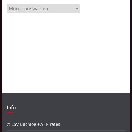
A
r
c
h
i
v
Info
© ESV Buchloe e.V. Pirates