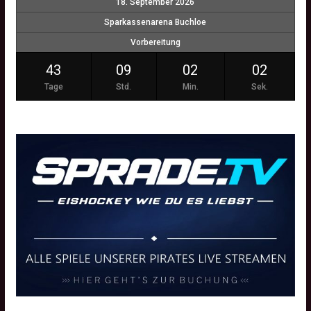
18. September 2026
Sparkassenarena Buchloe
Vorbereitung
43
09
02
02
Tage
Std.
Min.
Sek.