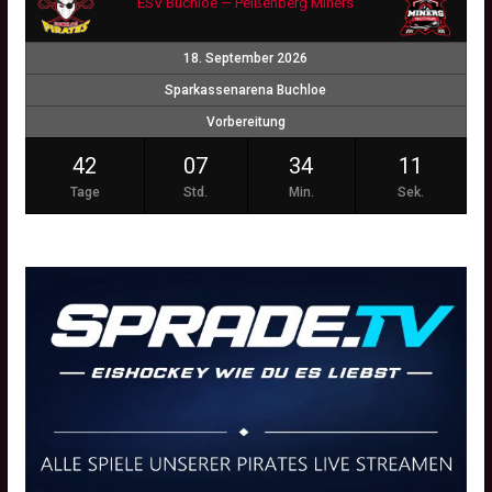
ESV Buchloe — Peißenberg Miners
18. September 2026
Sparkassenarena Buchloe
Vorbereitung
42
07
34
10
Tage
Std.
Min.
Sek.