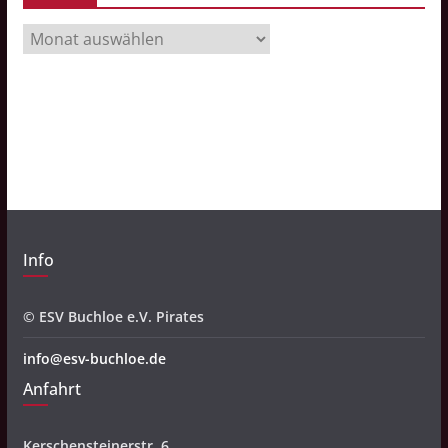
A
r
c
h
i
v
Info
© ESV Buchloe e.V. Pirates
info@esv-buchloe.de
Anfahrt
Kerschensteinerstr. 6