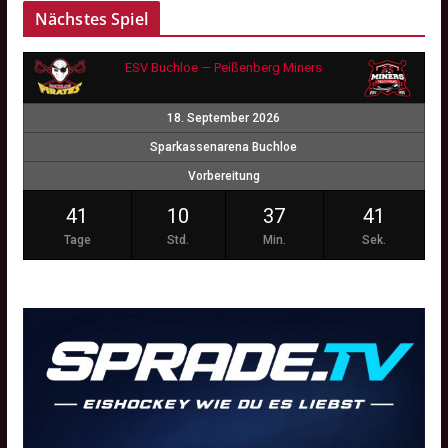
Nächstes Spiel
ESV Buchloe — Peißenberg Miners
18. September 2026
Sparkassenarena Buchloe
Vorbereitung
41
10
37
40
Tage
Std.
Min.
Sek.