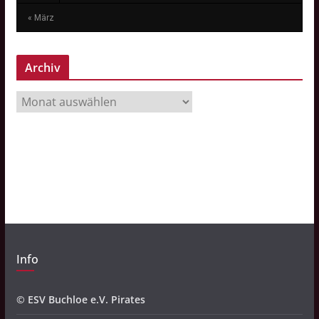
« März
Archiv
A
r
c
h
i
v
Info
© ESV Buchloe e.V. Pirates