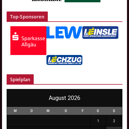
Top-Sponsoren
Spielplan
August 2026
M
D
M
D
F
S
S
1
2