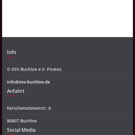
h
i
v
Info
© ESV Buchloe e.V. Pirates
info@esv-buchloe.de
Anfahrt
Kerschensteinerstr. 6
86807 Buchloe
Social Media