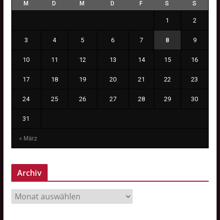
M
D
M
D
F
S
S
1
2
3
4
5
6
7
8
9
10
11
12
13
14
15
16
17
18
19
20
21
22
23
24
25
26
27
28
29
30
31
« März
Archiv
A
r
c