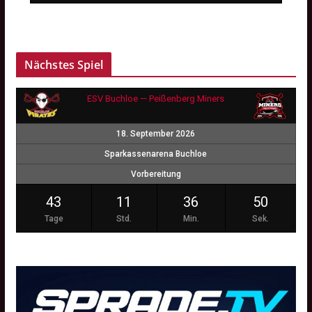
Nächstes Spiel
ESV Buchloe — Peißenberg Miners
18. September 2026
Sparkassenarena Buchloe
Vorbereitung
43
11
36
50
Tage
Std.
Min.
Sek.