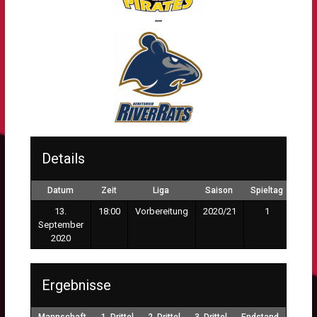
—
Details
Datum
Zeit
Liga
Saison
Spieltag
Zusc
13.
18:00
Vorbereitung
2020/21
1
September
2020
Ergebnisse