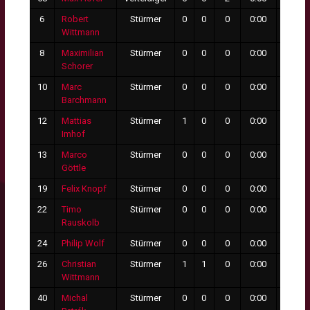
6
Robert
Stürmer
0
0
0
0:00
0
Wittmann
8
Maximilian
Stürmer
0
0
0
0:00
0
Schorer
10
Marc
Stürmer
0
0
0
0:00
0
Barchmann
12
Mattias
Stürmer
1
0
0
0:00
0
Imhof
13
Marco
Stürmer
0
0
0
0:00
0
Göttle
19
Felix Knopf
Stürmer
0
0
0
0:00
0
22
Timo
Stürmer
0
0
0
0:00
0
Rauskolb
24
Philip Wolf
Stürmer
0
0
0
0:00
0
26
Christian
Stürmer
1
1
0
0:00
0
Wittmann
40
Michal
Stürmer
0
0
0
0:00
0