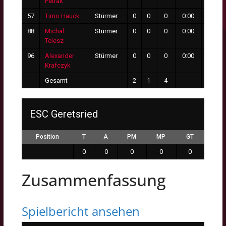
Petrák
57
Timo Hauck
Stürmer
0
0
0
0:00
0
88
Michal
Stürmer
0
0
0
0:00
0
Telesz
96
Alexander
Stürmer
0
0
0
0:00
0
Krafczyk
Gesamt
2
1
4
6
ESC Geretsried
Position
T
A
PM
MP
GT
0
0
0
0
0
Zusammenfassung
Spielbericht ansehen