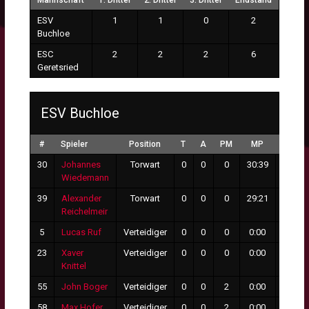
Mannschaft
1. Drittel
2. Drittel
3. Drittel
Endstand
ESV
1
1
0
2
Buchloe
ESC
2
2
2
6
Geretsried
ESV Buchloe
#
Spieler
Position
T
A
PM
MP
GT
30
Johannes
Torwart
0
0
0
30:39
4
Wiedemann
39
Alexander
Torwart
0
0
0
29:21
2
Reichelmeir
5
Lucas Ruf
Verteidiger
0
0
0
0:00
0
23
Xaver
Verteidiger
0
0
0
0:00
0
Knittel
55
John Boger
Verteidiger
0
0
2
0:00
0
58
Max Hofer
Verteidiger
0
0
2
0:00
0