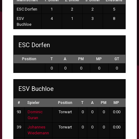
Mannschaft
1. Drittel
2. Drittel
3. Drittel
Endstand
ESC Dorfen
1
2
2
5
ESV
4
1
3
8
Buchloe
ESC Dorfen
Position
T
A
PM
MP
GT
0
0
0
0
0
ESV Buchloe
#
Spieler
Position
T
A
PM
MP
GT
93
Dominic
Torwart
0
0
0
0:00
5
Guran
39
Johannes
Torwart
0
0
0
0:00
0
Wiedemann