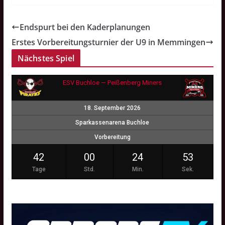
Endspurt bei den Kaderplanungen
Erstes Vorbereitungsturnier der U9 in Memmingen
Nächstes Spiel
ESV Buchloe — Peißenberg Miners
18. September 2026
Sparkassenarena Buchloe
Vorbereitung
42
00
24
52
Tage
Std.
Min.
Sek.