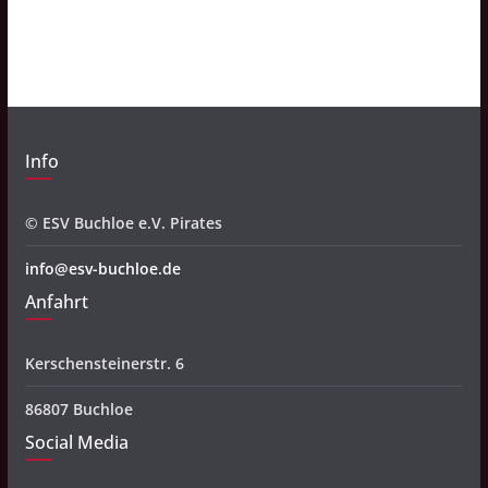
i
v
Info
© ESV Buchloe e.V. Pirates
info@esv-buchloe.de
Anfahrt
Kerschensteinerstr. 6
86807 Buchloe
Social Media