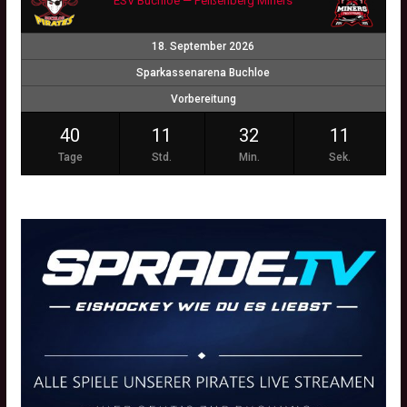
ESV Buchloe — Peißenberg Miners
18. September 2026
Sparkassenarena Buchloe
Vorbereitung
40
11
32
10
Tage
Std.
Min.
Sek.