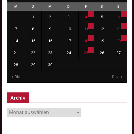
M
D
M
D
F
S
S
1
2
3
4
5
6
7
8
9
10
11
12
13
14
15
16
17
18
19
20
21
22
23
24
25
26
27
28
29
30
« Okt.
Dez. »
Archiv
A
r
c
h