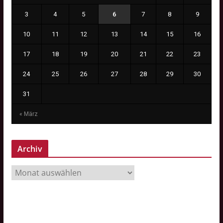
3
4
5
6
7
8
9
10
11
12
13
14
15
16
17
18
19
20
21
22
23
24
25
26
27
28
29
30
31
« März
Archiv
A
r
c
h
i