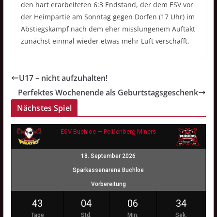
den hart erarbeiteten 6:3 Endstand, der dem ESV vor
der Heimpartie am Sonntag gegen Dorfen (17 Uhr) im
Abstiegskampf nach dem eher misslungenem Auftakt
zunächst einmal wieder etwas mehr Luft verschafft.
U17 – nicht aufzuhalten!
Perfektes Wochenende als Geburtstagsgeschenk
Nächstes Spiel
ESV Buchloe — Peißenberg Miners
18. September 2026
Sparkassenarena Buchloe
Vorbereitung
43
04
06
33
Tage
Std.
Min.
Sek.