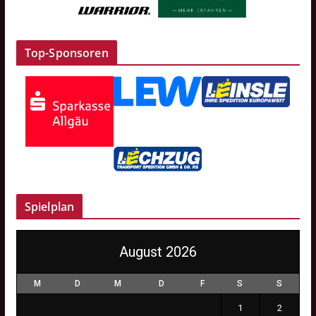
Top-Sponsoren
Spielplan
August 2026
M
D
M
D
F
S
S
1
2