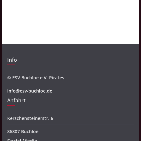
c
h
i
v
Info
© ESV Buchloe e.V. Pirates
info@esv-buchloe.de
Anfahrt
Kerschensteinerstr. 6
86807 Buchloe