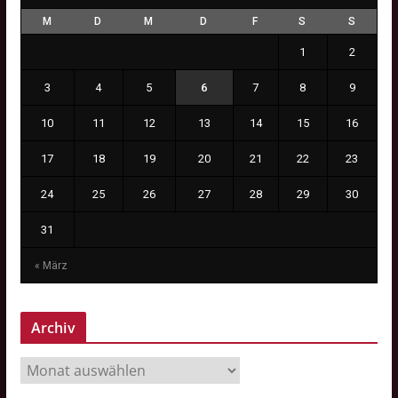
M
D
M
D
F
S
S
1
2
3
4
5
6
7
8
9
10
11
12
13
14
15
16
17
18
19
20
21
22
23
24
25
26
27
28
29
30
31
« März
Archiv
A
r