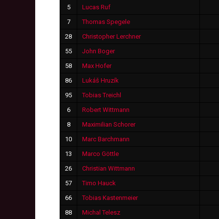
5
Lucas Ruf
7
Thomas Spegele
28
Christopher Lerchner
55
John Boger
58
Max Hofer
86
Lukáš Hruzík
95
Tobias Treichl
6
Robert Wittmann
8
Maximilian Schorer
10
Marc Barchmann
13
Marco Göttle
26
Christian Wittmann
57
Timo Hauck
66
Tobias Kastenmeier
88
Michal Telesz