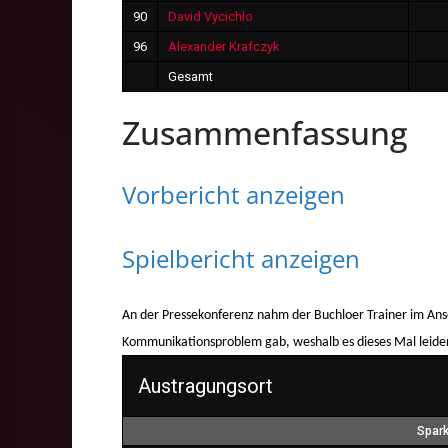
90
David Vycichlo
96
Alexander Krafczyk
Gesamt
Zusammenfassung
Vorbericht anzeigen
Spielbericht anzeigen
An der Pressekonferenz nahm der Buchloer Trainer im Anschl
Kommunikationsproblem gab, weshalb es dieses Mal leider 
Austragungsort
Spar