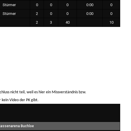
Stürmer
0
0
0
0:00
0
Stürmer
2
0
0
0:00
0
2
3
40
10
uss nicht teil, weil es hier ein Missverständnis bzw.
kein Video der PK gibt.
kassenarena Buchloe