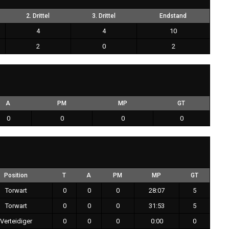
2. Drittel
3. Drittel
Endstand
4
4
10
2
0
2
A
PM
MP
GT
0
0
0
0
Position
T
A
PM
MP
GT
Torwart
0
0
0
28:07
5
Torwart
0
0
0
31:53
5
Verteidiger
0
0
0
0:00
0