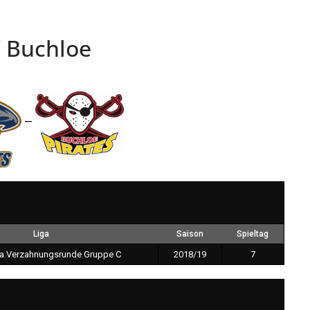
V Buchloe
—
Liga
Saison
Spieltag
ga Verzahnungsrunde Gruppe C
2018/19
7