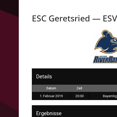
ESC Geretsried — ES
Details
Datum
Zeit
1. Februar 2019
20:00
Bayernli
Ergebnisse