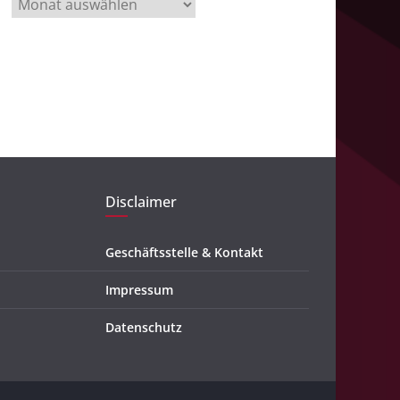
A
r
c
h
i
v
Disclaimer
Geschäftsstelle & Kontakt
Impressum
Datenschutz