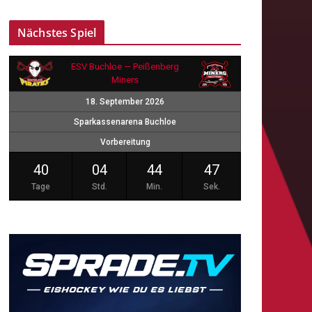
Nächstes Spiel
ESV Buchloe — Peißenberg
Miners
18. September 2026
Sparkassenarena Buchloe
Vorbereitung
40
04
44
47
Tage
Std.
Min.
Sek.