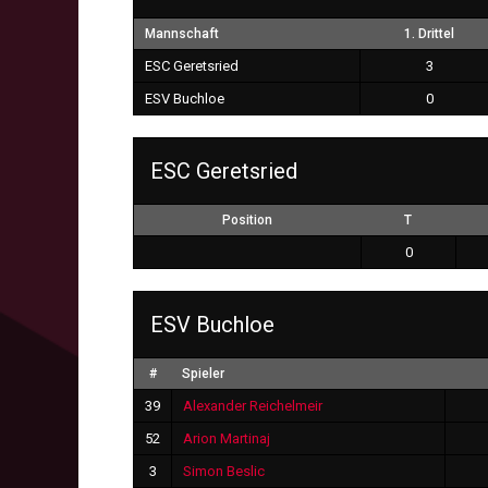
Mannschaft
1. Drittel
ESC Geretsried
3
ESV Buchloe
0
ESC Geretsried
Position
T
0
ESV Buchloe
#
Spieler
39
Alexander Reichelmeir
52
Arion Martinaj
3
Simon Beslic