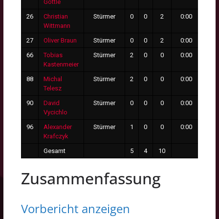
Göttle
26
Christian
Stürmer
0
0
2
0:00
0
Wittmann
27
Oliver Braun
Stürmer
0
0
2
0:00
0
66
Tobias
Stürmer
2
0
0
0:00
0
Kastenmeier
88
Michal
Stürmer
2
0
0
0:00
0
Telesz
90
David
Stürmer
0
0
0
0:00
0
Vycichlo
96
Alexander
Stürmer
1
0
0
0:00
0
Krafczyk
Gesamt
5
4
10
0
Zusammenfassung
Vorbericht anzeigen