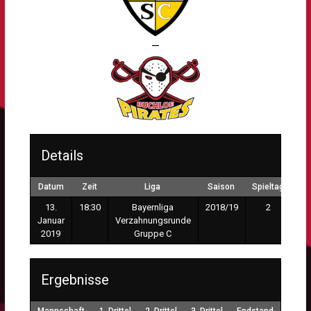
—
Details
Datum
Zeit
Liga
Saison
Spieltag
13.
18:30
Bayernliga
2018/19
2
Januar
Verzahnungsrunde
2019
Gruppe C
Ergebnisse