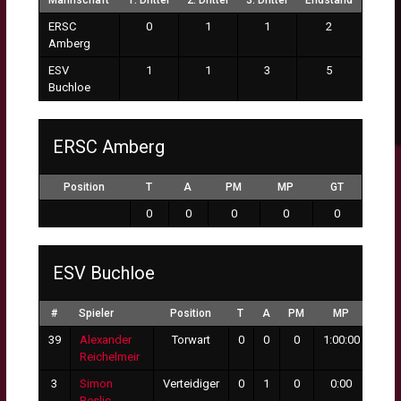
Mannschaft
1. Drittel
2. Drittel
3. Drittel
Endstand
ERSC
0
1
1
2
Amberg
ESV
1
1
3
5
Buchloe
ERSC Amberg
Position
T
A
PM
MP
GT
0
0
0
0
0
ESV Buchloe
#
Spieler
Position
T
A
PM
MP
GT
39
Alexander
Torwart
0
0
0
1:00:00
0
Reichelmeir
3
Simon
Verteidiger
0
1
0
0:00
0
Beslic