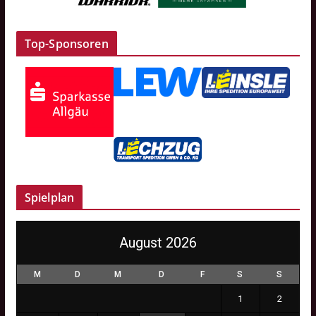
Top-Sponsoren
Spielplan
August 2026
M
D
M
D
F
S
S
1
2