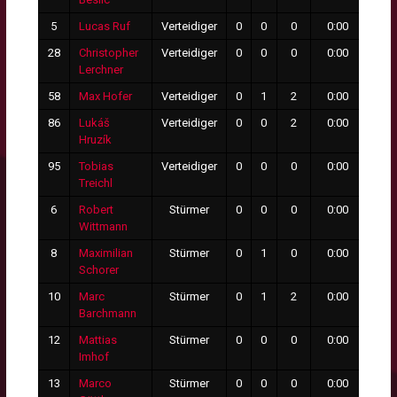
5
Lucas Ruf
Verteidiger
0
0
0
0:00
0
28
Christopher
Verteidiger
0
0
0
0:00
0
Lerchner
58
Max Hofer
Verteidiger
0
1
2
0:00
0
86
Lukáš
Verteidiger
0
0
2
0:00
0
Hruzík
95
Tobias
Verteidiger
0
0
0
0:00
0
Treichl
6
Robert
Stürmer
0
0
0
0:00
0
Wittmann
8
Maximilian
Stürmer
0
1
0
0:00
0
Schorer
10
Marc
Stürmer
0
1
2
0:00
0
Barchmann
12
Mattias
Stürmer
0
0
0
0:00
0
Imhof
13
Marco
Stürmer
0
0
0
0:00
0