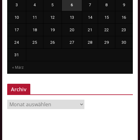
3
4
5
6
7
8
9
10
11
12
13
14
15
16
17
18
19
20
21
22
23
24
25
26
27
28
29
30
31
« März
Archiv
A
r
c
h
i