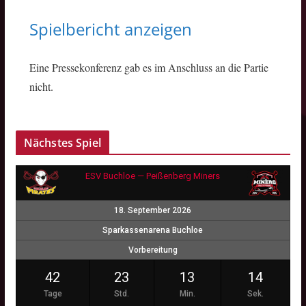
Spielbericht anzeigen
Eine Pressekonferenz gab es im Anschluss an die Partie
nicht.
Nächstes Spiel
ESV Buchloe — Peißenberg Miners
18. September 2026
Sparkassenarena Buchloe
Vorbereitung
42
23
13
13
Tage
Std.
Min.
Sek.