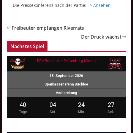
Die Pressekonferenz nach der Partie:
–> Ansehen
Freibeuter empfangen Riverrats
Der Druck wächst
Nächstes Spiel
ESV Buchloe — Peißenberg Miners
18. September 2026
Sparkassenarena Buchloe
Vorbereitung
40
04
24
26
Tage
Std.
Min.
Sek.