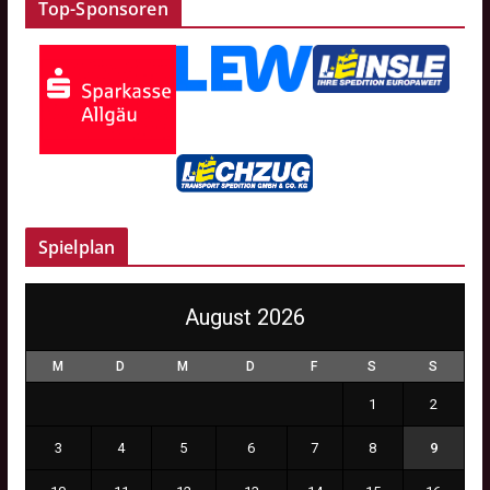
Top-Sponsoren
Spielplan
August 2026
M
D
M
D
F
S
S
1
2
3
4
5
6
7
8
9