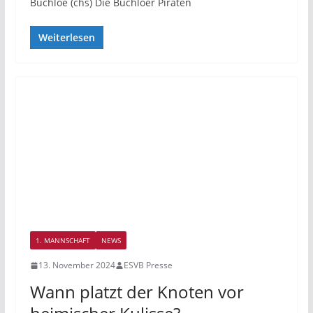
Buchloe (chs) Die Buchloer Piraten
Weiterlesen
1. MANNSCHAFT
NEWS
13. November 2024
ESVB Presse
Wann platzt der Knoten vor