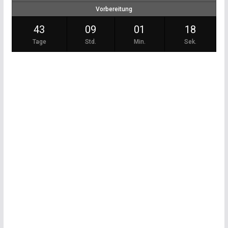
Vorbereitung
43
09
01
18
Tage
Std.
Min.
Sek.