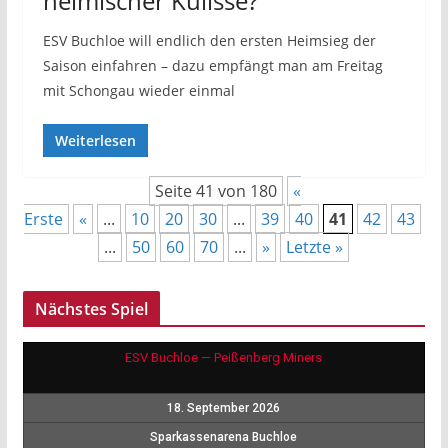
heimischer Kulisse?
ESV Buchloe will endlich den ersten Heimsieg der
Saison einfahren – dazu empfängt man am Freitag
mit Schongau wieder einmal
Weiterlesen
Seite 41 von 180
«
Erste
«
...
10
20
30
...
39
40
41
42
43
...
50
60
70
...
»
Letzte »
Nächstes Spiel
ESV Buchloe — Peißenberg Miners
18. September 2026
Sparkassenarena Buchloe