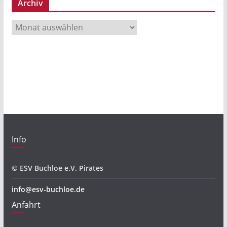
Archiv
A
r
c
h
i
v
Info
© ESV Buchloe e.V. Pirates
info@esv-buchloe.de
Anfahrt