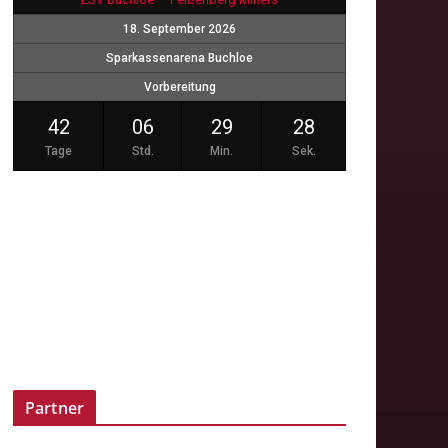
18. September 2026
Sparkassenarena Buchloe
Vorbereitung
42
06
29
27
Tage
Std.
Min.
Sek.
Partner