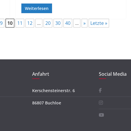
Weiterlesen
9
10
11
12
...
20
30
40
...
»
Letzte »
Anfahrt
Social Media
Kerschensteinerstr. 6
86807 Buchloe