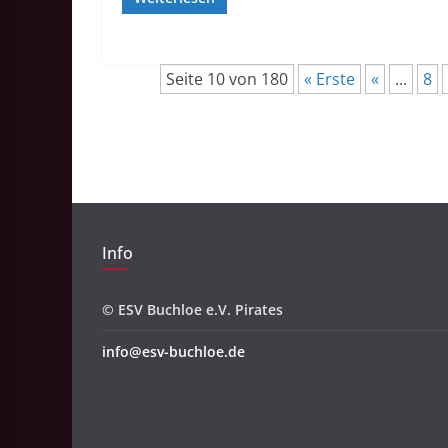
Seite 10 von 180
« Erste
«
...
8
Info
© ESV Buchloe e.V. Pirates
info@esv-buchloe.de