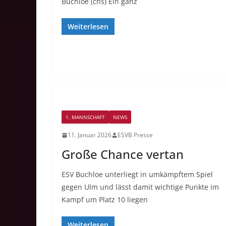
Buchloe (chs) Ein ganz
Weiterlesen
1. MANNSCHAFT
NEWS
11. Januar 2026
ESVB Presse
Große Chance vertan
ESV Buchloe unterliegt in umkämpftem Spiel
gegen Ulm und lässt damit wichtige Punkte im
Kampf um Platz 10 liegen
Weiterlesen