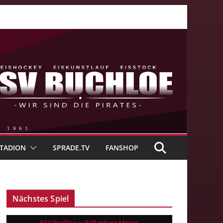
TADION
SPRADE.TV
FANSHOP
Nächstes Spiel
ESV Buchloe — Peißenberg Miners