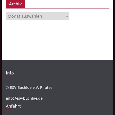
Archiv
A
r
c
h
i
v
Info
© ESV Buchloe e.V. Pirates
info@esv-buchloe.de
Anfahrt