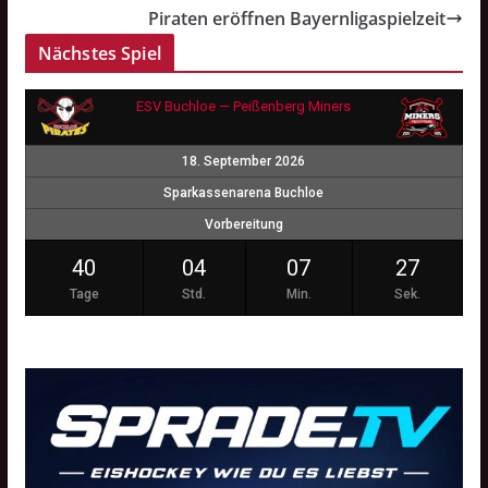
Piraten eröffnen Bayernligaspielzeit
Nächstes Spiel
ESV Buchloe — Peißenberg Miners
18. September 2026
Sparkassenarena Buchloe
Vorbereitung
40
04
07
26
Tage
Std.
Min.
Sek.