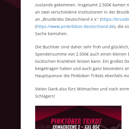
zustande gekommen. Insgesamt 2.500€ kamen näm
an zwei verschiedene Institutionen in der Brus
an „Brustkrebs Deutschland e.V.“ (
https://brust
(
https://www.pinkribbon-deutschland.de
), die 
Sache bemühen.
Die Buchloer sind daher sehr froh und glücklich
Spendensumme von 2.500€ auch einen kleinen 
tückischen Krankheit leisten kann. Ein großes D
beigetragen haben und auch ganz besonders an M
Hauptsponsor die Pinktober-Trikots ebenfalls ma
Vielen Dank also fürs Mitmachen und noch einm
Schlägers!