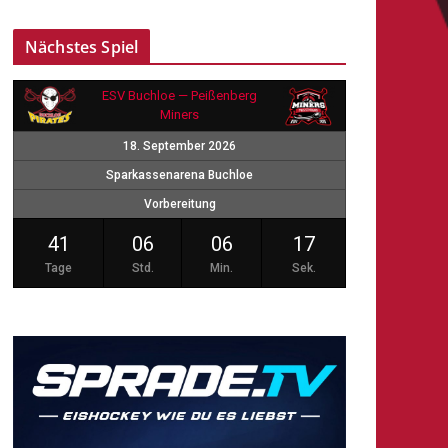
Nächstes Spiel
ESV Buchloe — Peißenberg
Miners
18. September 2026
Sparkassenarena Buchloe
Vorbereitung
41
06
06
16
Tage
Std.
Min.
Sek.