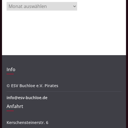
A
r
c
h
i
v
Info
© ESV Buchloe e.V. Pirates
info@esv-buchloe.de
Anfahrt
Kerschensteinerstr. 6