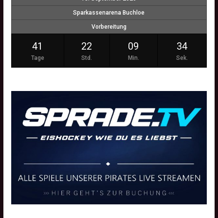
Sparkassenarena Buchloe
Vorbereitung
41
22
09
33
Tage
Std.
Min.
Sek.