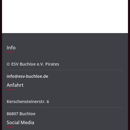
h
i
v
Info
© ESV Buchloe e.V. Pirates
info@esv-buchloe.de
Anfahrt
Kerschensteinerstr. 6
86807 Buchloe
Social Media