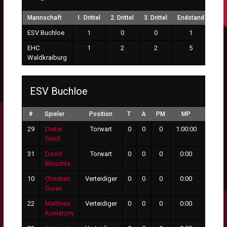
Mannschaft
1. Drittel
2. Drittel
3. Drittel
Endstand
ESV Buchloe
1
0
0
1
EHC
1
2
2
5
Waldkraiburg
ESV Buchloe
#
Spieler
Position
T
A
PM
MP
GT
29
Dieter
Torwart
0
0
0
1:00:00
5
Geidl
31
David
Torwart
0
0
0
0:00
0
Blaschta
10
Christian
Verteidiger
0
0
0
0:00
0
Guran
22
Matthias
Verteidiger
0
0
0
0:00
0
Konietzny