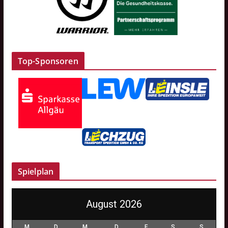
Top-Sponsoren
Spielplan
August 2026
M
D
M
D
F
S
S