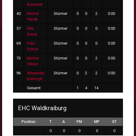
Krammer
40
Michal
Stürmer
0
0
2
0:00
0
Petrák
57
Nils
Stürmer
0
0
0
0:00
0
Asner
69
Felix
Stürmer
0
0
0
0:00
0
Schurr
73
Michal
Stürmer
0
0
2
0:00
0
Telesz
96
Alexander
Stürmer
0
2
2
0:00
0
Krafczyk
Gesamt
1
4
14
5
EHC Waldkraiburg
Position
T
A
PM
MP
GT
0
0
0
0
0