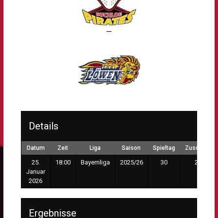
—
Details
Datum
Zeit
Liga
Saison
Spieltag
Zuschauer
25.
18:00
Bayernliga
2025/26
30
200
Januar
2026
Ergebnisse