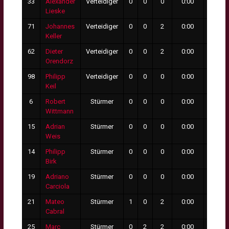
33
Alexander
Verteidiger
0
0
0
0:00
0
Lieske
71
Johannes
Verteidiger
0
0
2
0:00
0
Keller
62
Dieter
Verteidiger
0
0
2
0:00
0
Orendorz
98
Philipp
Verteidiger
0
0
0
0:00
0
Keil
6
Robert
Stürmer
0
0
0
0:00
0
Wittmann
15
Adrian
Stürmer
0
0
0
0:00
0
Weis
14
Philipp
Stürmer
0
0
0
0:00
0
Birk
19
Adriano
Stürmer
0
0
0
0:00
0
Carciola
21
Mateo
Stürmer
1
0
2
0:00
0
Cabral
25
Marc
Stürmer
0
2
2
0:00
0