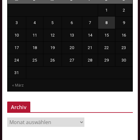
1
2
3
4
5
6
7
8
9
10
11
12
13
14
15
16
17
18
19
20
21
22
23
24
25
26
27
28
29
30
31
« März
Archiv
A
r
c