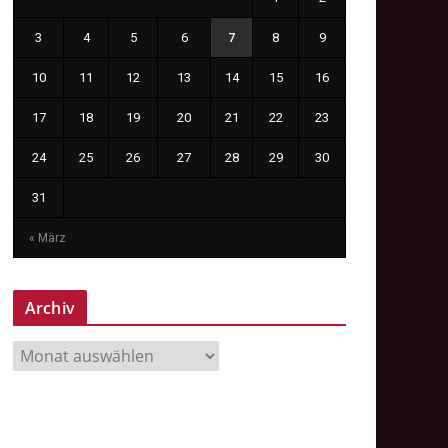
3
4
5
6
7
8
9
10
11
12
13
14
15
16
17
18
19
20
21
22
23
24
25
26
27
28
29
30
31
« März
Archiv
A
r
c
h