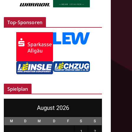
Top-Sponsoren
Spielplan
August 2026
M
D
M
D
F
S
S
1
2