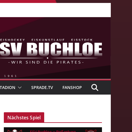
TADION
SPRADE.TV
FANSHOP
Nächstes Spiel
ESV Buchloe — Peißenberg