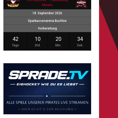
Miners
18. September 2026
Sparkassenarena Buchloe
Vorbereitung
42
10
20
33
Tage
Std.
Min.
Sek.