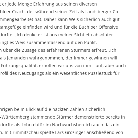
 er jede Menge Erfahrung aus seinen diversen
chloer Coach, der während seiner Zeit als Landsberger Co-
mengearbeitet hat. Daher kann Weis sicherlich auch gut
eamgefüge einfinden wird und für die Buchloer Offensive
dürfte. „Ich denke er ist aus meiner Sicht ein absoluter
bringt es Weis zusammenfassend auf den Punkt.
 über die Zusage des erfahrenen Stürmers erfreut. „Ich
 als jemanden wahrgenommen, der immer gewinnen will.
 Führungsqualität, erhoffen wir uns von ihm – auf, aber auch
ofil des Neuzugangs als ein wesentliches Puzzlestück für
ährigen beim Blick auf die nackten Zahlen sicherlich
n-Württemberg stammende Stürmer demonstrierte bereits in
 durfte als Lohn dafür im Nachwuchsbereich auch das ein
n. In Crimmitschau spielte Lars Grözinger anschließend von