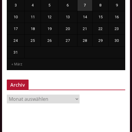
3
4
5
6
7
8
9
10
11
12
13
14
15
16
17
18
19
20
21
22
23
24
25
26
27
28
29
30
31
« März
Archiv
A
r
c
h
i