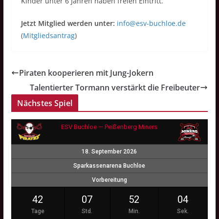
Kinder unter 6 Jahren haben freien Eintritt.
Jetzt Mitglied werden unter:
info@esv-buchloe.de
(
Mitgliedsantrag
)
Piraten kooperieren mit Jung-Jokern
Talentierter Tormann verstärkt die Freibeuter
Nächstes Spiel
ESV Buchloe — Peißenberg Miners
18. September 2026
Sparkassenarena Buchloe
Vorbereitung
42
07
52
03
Tage
Std.
Min.
Sek.