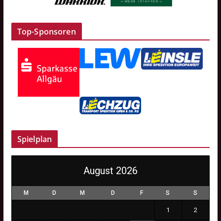
Top-Sponsoren
Spielplan
August 2026
M
D
M
D
F
S
S
1
2