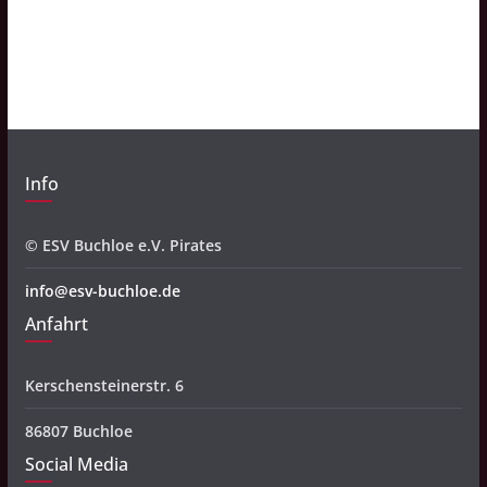
h
i
v
Info
© ESV Buchloe e.V. Pirates
info@esv-buchloe.de
Anfahrt
Kerschensteinerstr. 6
86807 Buchloe
Social Media