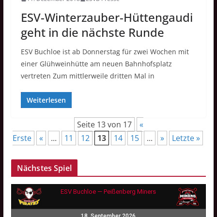
ESV-Winterzauber-Hüttengaudi
geht in die nächste Runde
ESV Buchloe ist ab Donnerstag für zwei Wochen mit
einer Glühweinhütte am neuen Bahnhofsplatz
vertreten Zum mittlerweile dritten Mal in
Weiterlesen
Seite 13 von 17
«
Erste
«
...
11
12
13
14
15
...
»
Letzte »
Nächstes Spiel
ESV Buchloe — Peißenberg Miners
18. September 2026