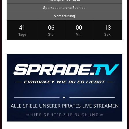
Sparkassenarena Buchloe
Vorbereitung
41
06
00
12
Tage
Std.
Min.
Sek.