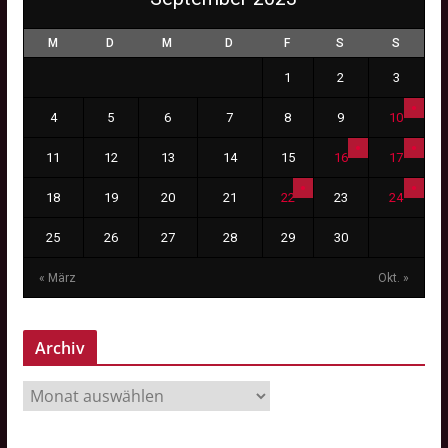
M
D
M
D
F
S
S
1
2
3
4
5
6
7
8
9
10
11
12
13
14
15
16
17
18
19
20
21
22
23
24
25
26
27
28
29
30
« März
Okt. »
Archiv
A
r
c