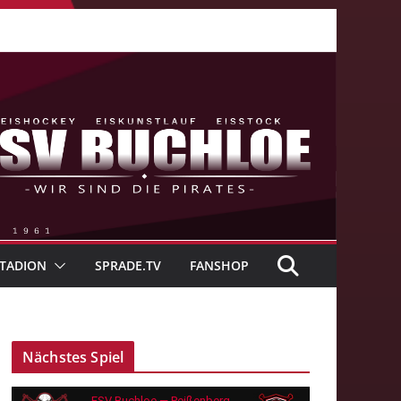
TADION
SPRADE.TV
FANSHOP
Nächstes Spiel
ESV Buchloe — Peißenberg