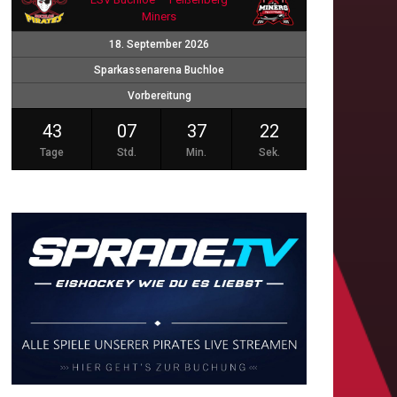
Miners
18. September 2026
Sparkassenarena Buchloe
Vorbereitung
43
07
37
21
Tage
Std.
Min.
Sek.