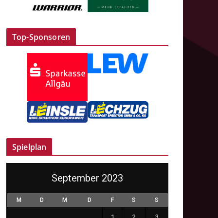
Top-Sponsoren
Spielplan
September 2023
M
D
M
D
F
S
S
1
2
3