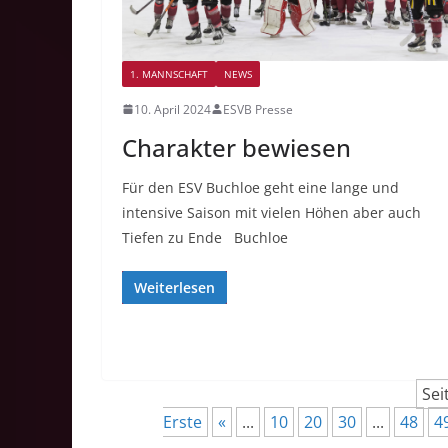
1. MANNSCHAFT
NEWS
10. April 2024
ESVB Presse
Charakter bewiesen
Für den ESV Buchloe geht eine lange und
intensive Saison mit vielen Höhen aber auch
Tiefen zu Ende Buchloe
Weiterlesen
Sei
Erste
«
...
10
20
30
...
48
4