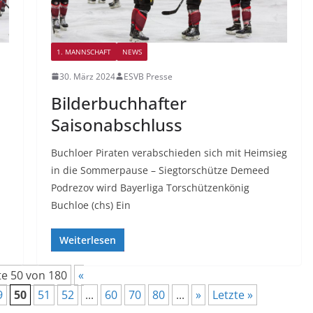
1. MANNSCHAFT
NEWS
30. März 2024
ESVB Presse
Bilderbuchhafter
Saisonabschluss
Buchloer Piraten verabschieden sich mit Heimsieg
in die Sommerpause – Siegtorschütze Demeed
Podrezov wird Bayerliga Torschützenkönig
Buchloe (chs) Ein
Weiterlesen
te 50 von 180
«
9
50
51
52
...
60
70
80
...
»
Letzte »