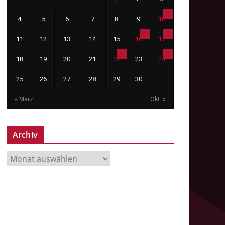
4
5
6
7
8
9
10
11
12
13
14
15
16
17
18
19
20
21
22
23
24
25
26
27
28
29
30
« März
Okt. »
Archiv
A
r
c
h
i
v