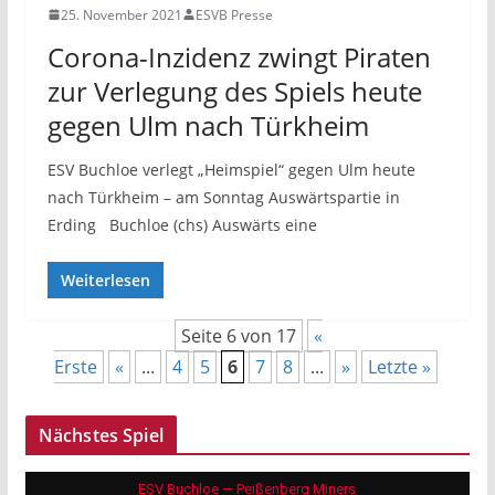
25. November 2021
ESVB Presse
Corona-Inzidenz zwingt Piraten
zur Verlegung des Spiels heute
gegen Ulm nach Türkheim
ESV Buchloe verlegt „Heimspiel“ gegen Ulm heute
nach Türkheim – am Sonntag Auswärtspartie in
Erding Buchloe (chs) Auswärts eine
Weiterlesen
Seite 6 von 17
«
Erste
«
...
4
5
6
7
8
...
»
Letzte »
Nächstes Spiel
ESV Buchloe — Peißenberg Miners