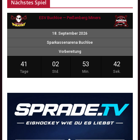
Nächstes Spiel
ESV Buchloe — Peißenberg Miners
18. September 2026
Sparkassenarena Buchloe
Vorbereitung
41
02
53
41
Tage
Std.
Min.
Sek.