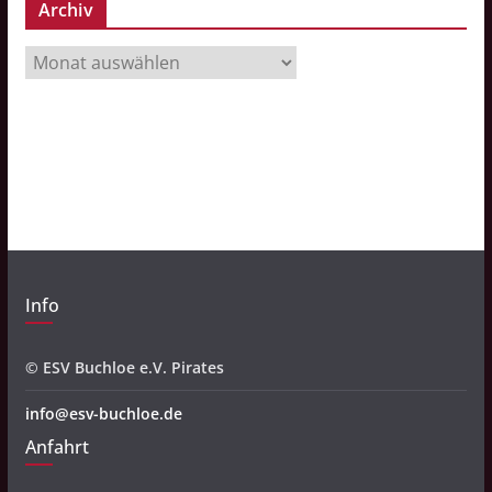
Archiv
A
r
c
h
i
v
Info
© ESV Buchloe e.V. Pirates
info@esv-buchloe.de
Anfahrt