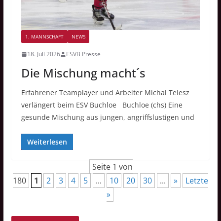
1. MANNSCHAFT
NEWS
18. Juli 2026
ESVB Presse
Die Mischung macht´s
Erfahrener Teamplayer und Arbeiter Michal Telesz
verlängert beim ESV Buchloe Buchloe (chs) Eine
gesunde Mischung aus jungen, angriffslustigen und
Weiterlesen
Seite 1 von
180
1
2
3
4
5
...
10
20
30
...
»
Letzte
»