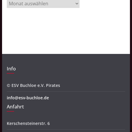
A
r
c
h
i
v
Info
© ESV Buchloe e.V. Pirates
info@esv-buchloe.de
Anfahrt
Kerschensteinerstr. 6