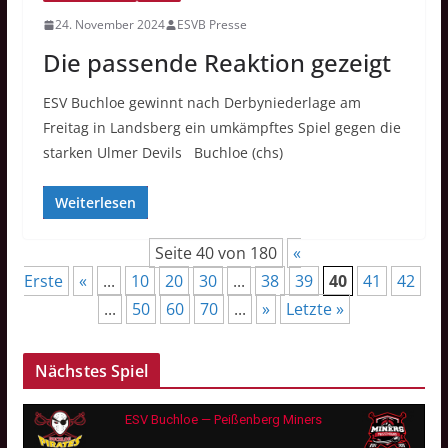
24. November 2024
ESVB Presse
Die passende Reaktion gezeigt
ESV Buchloe gewinnt nach Derbyniederlage am
Freitag in Landsberg ein umkämpftes Spiel gegen die
starken Ulmer Devils Buchloe (chs)
Weiterlesen
Seite 40 von 180
«
Erste
«
...
10
20
30
...
38
39
40
41
42
...
50
60
70
...
»
Letzte »
Nächstes Spiel
ESV Buchloe — Peißenberg Miners