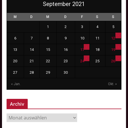
September 2021
M
D
M
D
F
S
S
1
2
3
4
5
6
7
8
9
10
11
12
13
14
15
16
17
18
19
20
21
22
23
24
25
26
27
28
29
30
« Jan.
Okt. »
Archiv
A
r