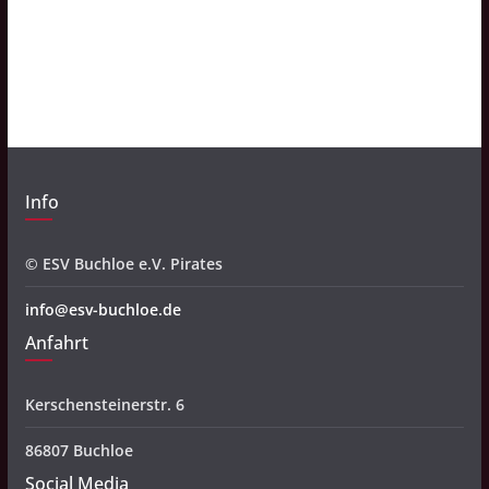
c
h
i
v
Info
© ESV Buchloe e.V. Pirates
info@esv-buchloe.de
Anfahrt
Kerschensteinerstr. 6
86807 Buchloe
Social Media