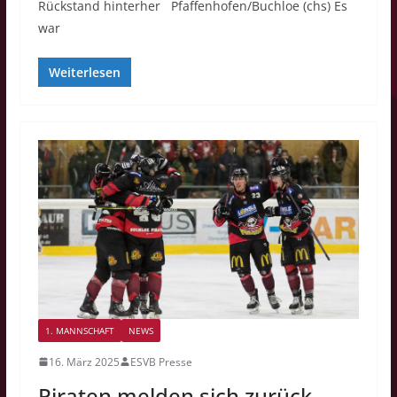
Rückstand hinterher Pfaffenhofen/Buchloe (chs) Es
war
Weiterlesen
1. MANNSCHAFT
NEWS
16. März 2025
ESVB Presse
Piraten melden sich zurück