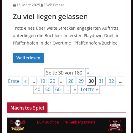
15. März 2025
ESVB Presse
Zu viel liegen gelassen
Trotz eines über weite Strecken engagierten Auftritts
unterliegen die Buchloer im ersten Playdown-Duell in
Pfaffenhofen in der Overtime Pfaffenhofen/Buchloe
Weiterlesen
Seite 30 von 180
«
Erste
«
...
10
20
...
28
29
30
31
32
...
40
50
60
...
»
Letzte »
Nächstes Spiel
ESV Buchloe — Peißenberg Miners