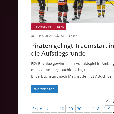
1. MANNSCHAFT
NEWS
11. Januar 2020
ESVB Presse
Piraten gelingt Traumstart i
die Aufstiegsrunde
ESV Buchloe gewinnt sein Auftaktspiel in Amber
mit 6:2 Amberg/Buchloe (chs) Ein
Bilderbuchstart nach Maß ist dem ESV Buchloe
Weiterlesen
Seit
Erste
«
...
10
20
30
...
118
119