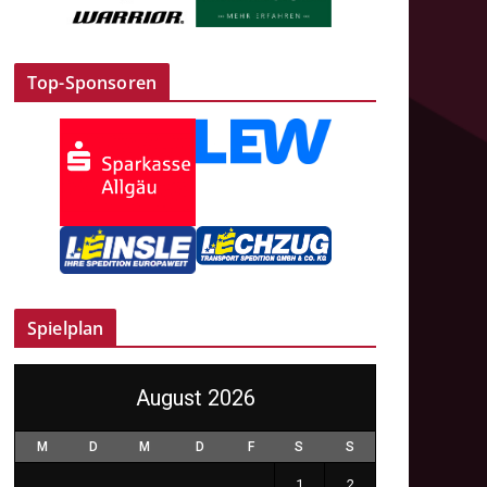
Top-Sponsoren
Spielplan
August 2026
M
D
M
D
F
S
S
1
2