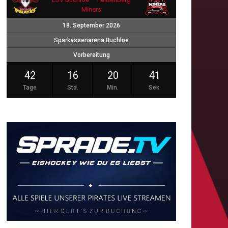
Miners
18. September 2026
Sparkassenarena Buchloe
Vorbereitung
42
16
20
40
Tage
Std.
Min.
Sek.