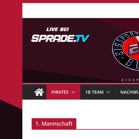
Zum
Inhalt
springen
PIRATES
1B TEAM
NACHW
1. Mannschaft