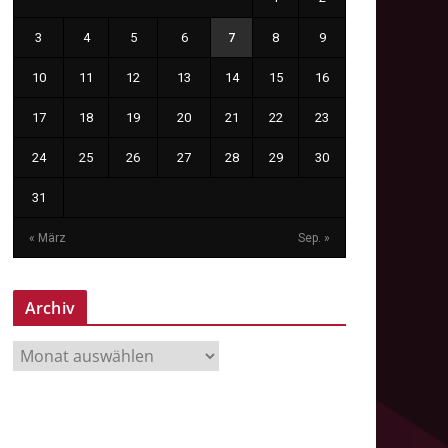
3
4
5
6
7
8
9
10
11
12
13
14
15
16
17
18
19
20
21
22
23
24
25
26
27
28
29
30
31
« März
Sep. »
Archiv
A
r
c
h