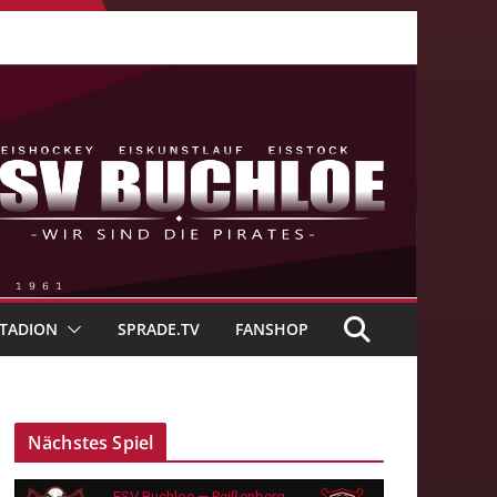
TADION
SPRADE.TV
FANSHOP
Nächstes Spiel
ESV Buchloe — Peißenberg