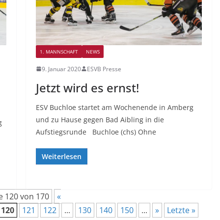
1. MANNSCHAFT
NEWS
9. Januar 2020
ESVB Presse
n
Jetzt wird es ernst!
ESV Buchloe startet am Wochenende in Amberg
und zu Hause gegen Bad Aibling in die
g
Aufstiegsrunde Buchloe (chs) Ohne
Weiterlesen
e 120 von 170
«
120
121
122
...
130
140
150
...
»
Letzte »