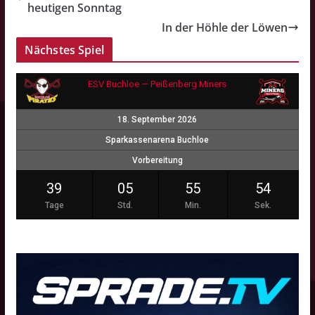
heutigen Sonntag
In der Höhle der Löwen
Nächstes Spiel
ESV Buchloe — Peißenberg Miners
18. September 2026
Sparkassenarena Buchloe
Vorbereitung
39
05
55
54
Tage
Std.
Min.
Sek.