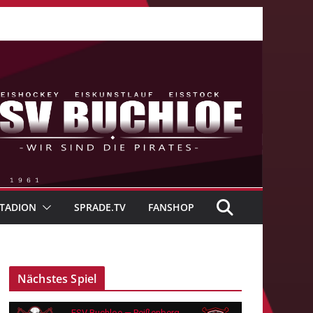
TADION
SPRADE.TV
FANSHOP
Nächstes Spiel
ESV Buchloe — Peißenberg