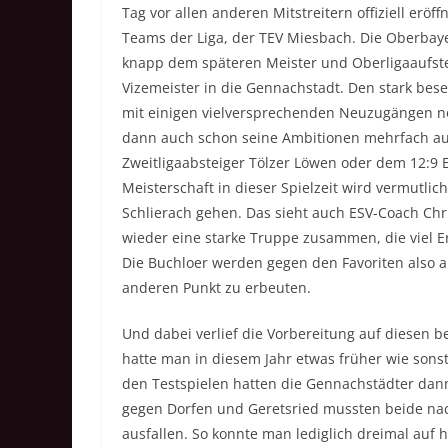
Tag vor allen anderen Mitstreitern offiziell eröf
Teams der Liga, der TEV Miesbach. Die Oberbaye
knapp dem späteren Meister und Oberligaaufste
Vizemeister in die Gennachstadt. Den stark be
mit einigen vielversprechenden Neuzugängen noc
dann auch schon seine Ambitionen mehrfach auf
Zweitligaabsteiger Tölzer Löwen oder dem 12:9 E
Meisterschaft in dieser Spielzeit wird vermutli
Schlierach gehen. Das sieht auch ESV-Coach Chr
wieder eine starke Truppe zusammen, die viel Erf
Die Buchloer werden gegen den Favoriten also a
anderen Punkt zu erbeuten.
Und dabei verlief die Vorbereitung auf diesen 
hatte man in diesem Jahr etwas früher wie sonst
den Testspielen hatten die Gennachstädter dan
gegen Dorfen und Geretsried mussten beide nac
ausfallen. So konnte man lediglich dreimal auf