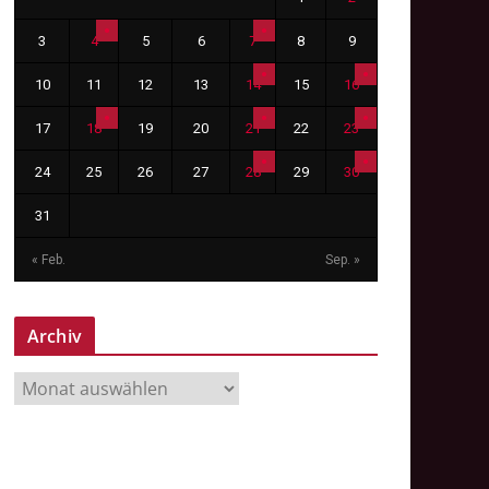
3
4
5
6
7
8
9
10
11
12
13
14
15
16
17
18
19
20
21
22
23
24
25
26
27
28
29
30
31
« Feb.
Sep. »
Archiv
A
r
c
h