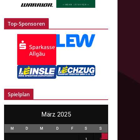
Top-Sponsoren
Spielplan
März 2025
M
D
M
D
F
S
S
1
2