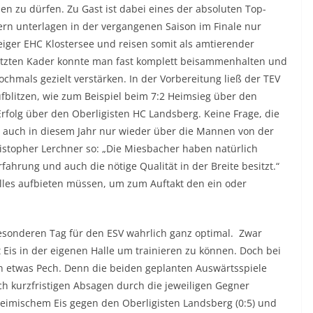
fnen zu dürfen. Zu Gast ist dabei eines der absoluten Top-
rn unterlagen in der vergangenen Saison im Finale nur
iger EHC Klostersee und reisen somit als amtierender
setzten Kader konnte man fast komplett beisammenhalten und
hmals gezielt verstärken. In der Vorbereitung ließ der TEV
blitzen, wie zum Beispiel beim 7:2 Heimsieg über den
rfolg über den Oberligisten HC Landsberg. Keine Frage, die
ch auch in diesem Jahr nur wieder über die Mannen von der
istopher Lerchner so: „Die Miesbacher haben natürlich
ahrung und auch die nötige Qualität in der Breite besitzt.“
lles aufbieten müssen, um zum Auftakt den ein oder
besonderen Tag für den ESV wahrlich ganz optimal. Zwar
 Eis in der eigenen Halle um trainieren zu können. Doch bei
n etwas Pech. Denn die beiden geplanten Auswärtsspiele
h kurzfristigen Absagen durch die jeweiligen Gegner
 heimischem Eis gegen den Oberligisten Landsberg (0:5) und