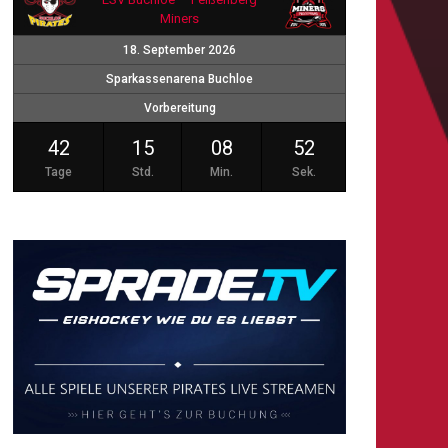
Miners
18. September 2026
Sparkassenarena Buchloe
Vorbereitung
42
15
08
51
Tage
Std.
Min.
Sek.